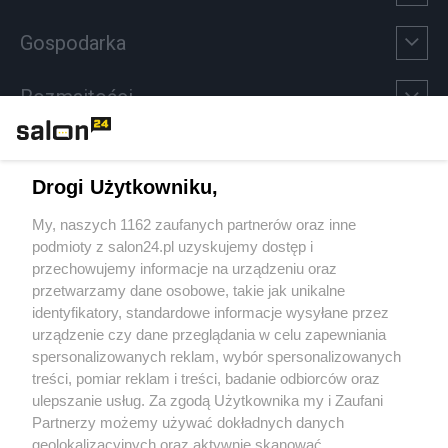
Gospodarka
Rozmaitości
Technologie
Drogi Użytkowniku,
Sport
My, naszych 1162 zaufanych partnerów oraz inne
podmioty z salon24.pl uzyskujemy dostęp i
Społeczeństwo
przechowujemy informacje na urządzeniu oraz
przetwarzamy dane osobowe, takie jak unikalne
Kultura
identyfikatory, standardowe informacje wysyłane przez
urządzenie czy dane przeglądania w celu zapewniania
spersonalizowanych reklam, wybór spersonalizowanych
treści, pomiar reklam i treści, badanie odbiorców oraz
ulepszanie usług. Za zgodą Użytkownika my i Zaufani
X
Facebook
Instagram
Youtube
Partnerzy możemy używać dokładnych danych
geolokalizacyjnych oraz aktywnie skanować