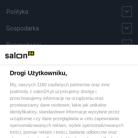
Polityka
Gospodarka
Rozmaitości
Technologie
Drogi Użytkowniku,
Sport
My, naszych 1160 zaufanych partnerów oraz inne
podmioty z salon24.pl uzyskujemy dostęp i
Społeczeństwo
przechowujemy informacje na urządzeniu oraz
przetwarzamy dane osobowe, takie jak unikalne
Kultura
identyfikatory, standardowe informacje wysyłane przez
urządzenie czy dane przeglądania w celu zapewniania
spersonalizowanych reklam, wybór spersonalizowanych
treści, pomiar reklam i treści, badanie odbiorców oraz