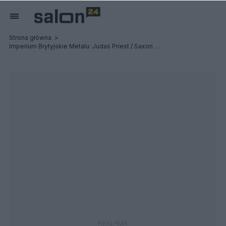
Strona główna
Imperium Brytyjskie Metalu: Judas Priest / Saxon / Uriah Heep - Relacja