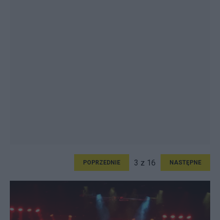
3 z 16
POPRZEDNIE
NASTĘPNE