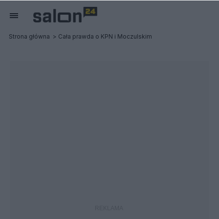
Strona główna
Cała prawda o KPN i Moczulskim