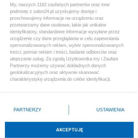
My, naszych 1162 zaufanych partnerów oraz inne
podmioty z salon24.pl uzyskujemy dostęp i
Społeczeństwo
przechowujemy informacje na urządzeniu oraz
przetwarzamy dane osobowe, takie jak unikalne
Kultura
identyfikatory, standardowe informacje wysyłane przez
urządzenie czy dane przeglądania w celu zapewniania
spersonalizowanych reklam, wybór spersonalizowanych
treści, pomiar reklam i treści, badanie odbiorców oraz
ulepszanie usług. Za zgodą Użytkownika my i Zaufani
X
Facebook
Instagram
Youtube
Partnerzy możemy używać dokładnych danych
geolokalizacyjnych oraz aktywnie skanować
charakterystykę urządzenia do celów identyfikacji.
Web Content Media sp. z o. o. © 2022
Ponieważ cenimy Twoją prywatność, prosimy o zgodę na
korzystanie z tych technologii poprzez kliknięcie
„Akceptuję”. Zgoda jest dobrowolna i zawsze możesz ją
Pomoc
O nas
Praca
Reklama
Kontakt
zmienić/wycofać klikając przycisk ustawień prywatności
PARTNERZY
USTAWIENIA
znajdujący się w lewym dolnym rogu strony
. Niektóre
rodzaje przetwarzania danych nie wymagają zgody
użytkownika, ale masz prawo sprzeciwić się takiemu
AKCEPTUJĘ
przetwarzaniu. Preferencje będą miały zastosowania tylko