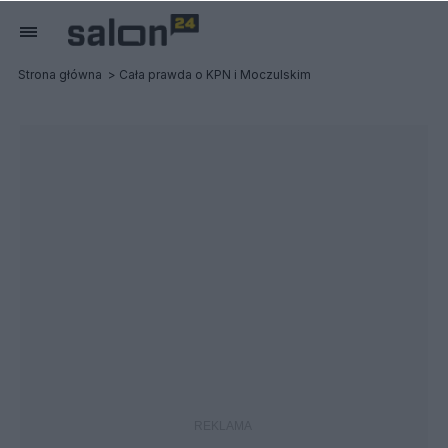
Strona główna
Cała prawda o KPN i Moczulskim