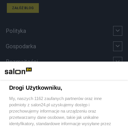
ZAŁÓŻ BLOG
Polityka
Gospodarka
Rozmaitości
Technologie
Drogi Użytkowniku,
Sport
My, naszych 1162 zaufanych partnerów oraz inne
podmioty z salon24.pl uzyskujemy dostęp i
Społeczeństwo
przechowujemy informacje na urządzeniu oraz
przetwarzamy dane osobowe, takie jak unikalne
Kultura
identyfikatory, standardowe informacje wysyłane przez