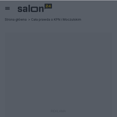
Strona główna
Cała prawda o KPN i Moczulskim