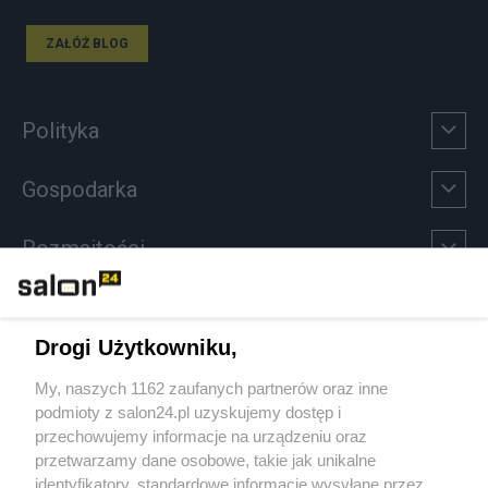
ZAŁÓŻ BLOG
Polityka
Gospodarka
Rozmaitości
Technologie
Drogi Użytkowniku,
Sport
My, naszych 1162 zaufanych partnerów oraz inne
podmioty z salon24.pl uzyskujemy dostęp i
Społeczeństwo
przechowujemy informacje na urządzeniu oraz
przetwarzamy dane osobowe, takie jak unikalne
Kultura
identyfikatory, standardowe informacje wysyłane przez