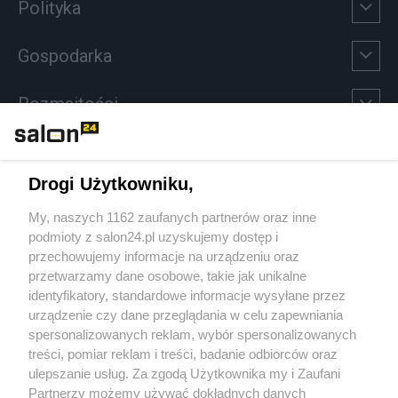
Polityka
Gospodarka
Rozmaitości
Technologie
Drogi Użytkowniku,
Sport
My, naszych 1162 zaufanych partnerów oraz inne
podmioty z salon24.pl uzyskujemy dostęp i
Społeczeństwo
przechowujemy informacje na urządzeniu oraz
przetwarzamy dane osobowe, takie jak unikalne
Kultura
identyfikatory, standardowe informacje wysyłane przez
urządzenie czy dane przeglądania w celu zapewniania
spersonalizowanych reklam, wybór spersonalizowanych
treści, pomiar reklam i treści, badanie odbiorców oraz
ulepszanie usług. Za zgodą Użytkownika my i Zaufani
X
Facebook
Instagram
Youtube
Partnerzy możemy używać dokładnych danych