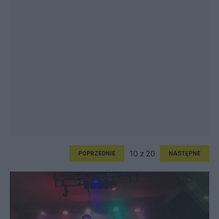
10 z 20
POPRZEDNIE
NASTĘPNE