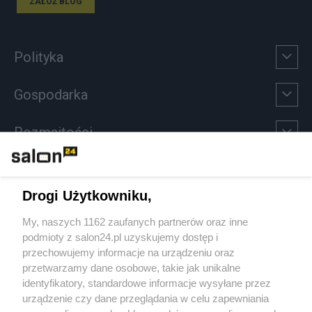
ZAŁÓŻ BLOG
Polityka
Gospodarka
Rozmaitości
Technologie
Drogi Użytkowniku,
Sport
My, naszych 1162 zaufanych partnerów oraz inne
podmioty z salon24.pl uzyskujemy dostęp i
Społeczeństwo
przechowujemy informacje na urządzeniu oraz
przetwarzamy dane osobowe, takie jak unikalne
Kultura
identyfikatory, standardowe informacje wysyłane przez
urządzenie czy dane przeglądania w celu zapewniania