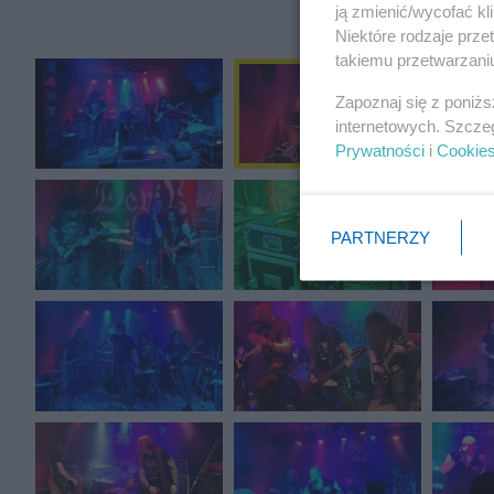
ją zmienić/wycofać kl
Niektóre rodzaje prz
takiemu przetwarzaniu
Zapoznaj się z poniż
internetowych. Szcze
Prywatności
i
Cookie
PARTNERZY