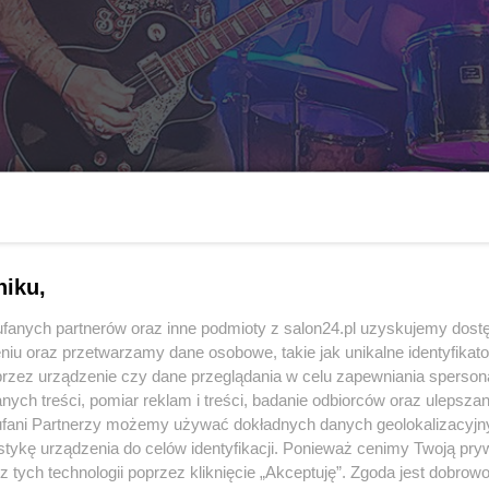
niku,
fanych partnerów oraz inne podmioty z salon24.pl uzyskujemy dost
niu oraz przetwarzamy dane osobowe, takie jak unikalne identyfikat
przez urządzenie czy dane przeglądania w celu zapewniania sperson
ych treści, pomiar reklam i treści, badanie odbiorców oraz ulepszan
fani Partnerzy możemy używać dokładnych danych geolokalizacyjn
tykę urządzenia do celów identyfikacji. Ponieważ cenimy Twoją pry
z tych technologii poprzez kliknięcie „Akceptuję”. Zgoda jest dobro