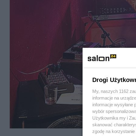
Drogi Użytkow
My, naszych 1162 zau
informacje na urządze
informacje wysyłane 
wybór spersonalizowan
Użytkownika my i Zau
skanować charakterys
zgodę na korzystanie 