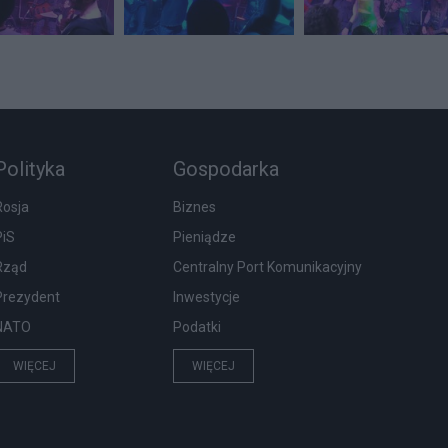
Polityka
Gospodarka
Rosja
Biznes
PiS
Pieniądze
Rząd
Centralny Port Komunikacyjny
Prezydent
Inwestycje
NATO
Podatki
WIĘCEJ
WIĘCEJ