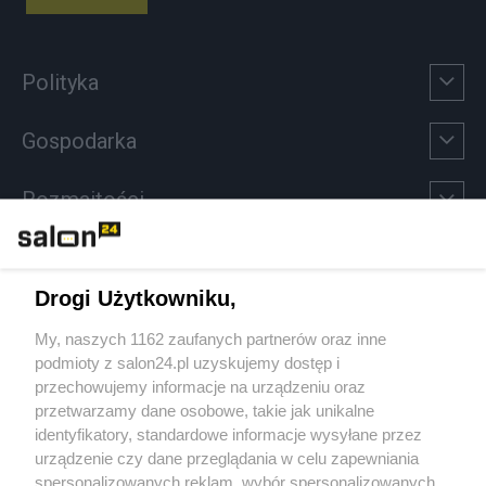
Polityka
Gospodarka
Rozmaitości
Technologie
Drogi Użytkowniku,
Sport
My, naszych 1162 zaufanych partnerów oraz inne
podmioty z salon24.pl uzyskujemy dostęp i
Społeczeństwo
przechowujemy informacje na urządzeniu oraz
przetwarzamy dane osobowe, takie jak unikalne
Kultura
identyfikatory, standardowe informacje wysyłane przez
urządzenie czy dane przeglądania w celu zapewniania
spersonalizowanych reklam, wybór spersonalizowanych