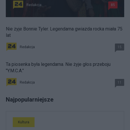
Redakcja
85
Nie żyje Bonnie Tyler. Legendarna gwiazda rocka miała 75
lat
Redakcja
15
Ta piosenka była legendarna. Nie żyje głos przeboju
"Y.M.C.A."
Redakcja
11
Najpopularniejsze
Kultura