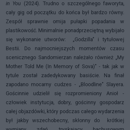
in You
(2024). Trudno o szczególnego faworyta,
cały gig od początku do końca był bardzo równy.
Zespół sprawnie omija pułapki popadania w
plastikowość. Minimalnie ponadprzeciętną wybijało
się wykonanie utworów: „Godzilla" i tytułowej
Bestii. Do najmocniejszych momentów czasu
scenicznego Sandomierzan należało również „My
Mother Told Me (In Memory of Sova)" - tak jak w
tytule został zadedykowany basiście. Na finał
zapodano mocarny cudzes - „Bloodline" Slayera.
Gościnnie udzielił się rozpromieniony Anioł -
człowiek instytucja, dobry, gościnny gospodarz
całej objazdówki, który podczas całego wydarzenia
był jakby wszechobecny, skłonny do krótkiej
wymiany zdań, tryskający bachusowym