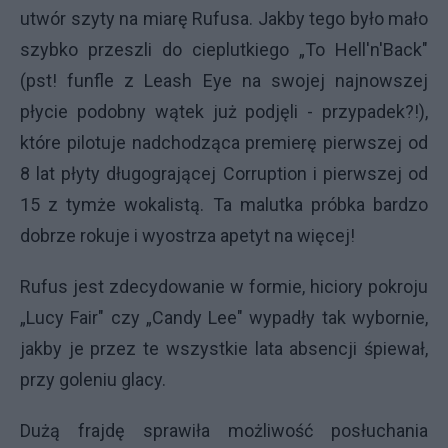
utwór szyty na miarę Rufusa. Jakby tego było mało
szybko przeszli do cieplutkiego „To Hell'n'Back"
(pst! funfle z Leash Eye na swojej najnowszej
płycie podobny wątek już podjęli - przypadek?!),
które pilotuje nadchodząca premierę pierwszej od
8 lat płyty długogrającej Corruption i pierwszej od
15 z tymże wokalistą. Ta malutka próbka bardzo
dobrze rokuje i wyostrza apetyt na więcej!
Rufus jest zdecydowanie w formie, hiciory pokroju
„Lucy Fair" czy „Candy Lee" wypadły tak wybornie,
jakby je przez te wszystkie lata absencji śpiewał,
przy goleniu glacy.
Dużą frajdę sprawiła możliwość posłuchania