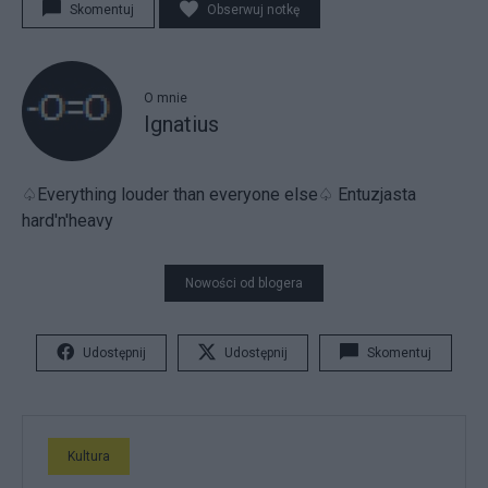
Skomentuj
Obserwuj notkę
O mnie
Ignatius
♤Everything louder than everyone else♤ Entuzjasta
hard'n'heavy
Nowości od blogera
Udostępnij
Udostępnij
Skomentuj
Kultura