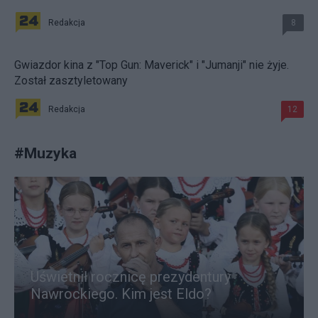
Redakcja
8
Gwiazdor kina z "Top Gun: Maverick" i "Jumanji" nie żyje.
Został zasztyletowany
Redakcja
12
#
Muzyka
Uświetnił rocznicę prezydentury
Nawrockiego. Kim jest Eldo?