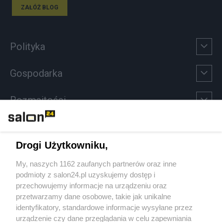
ZAŁÓŻ BLOG
Polityka
Gospodarka
Rozmaitości
Technologie
Drogi Użytkowniku,
Sport
My, naszych 1162 zaufanych partnerów oraz inne
podmioty z salon24.pl uzyskujemy dostęp i
Społeczeństwo
przechowujemy informacje na urządzeniu oraz
przetwarzamy dane osobowe, takie jak unikalne
Kultura
identyfikatory, standardowe informacje wysyłane przez
urządzenie czy dane przeglądania w celu zapewniania