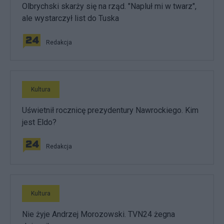
Olbrychski skarży się na rząd. "Napluł mi w twarz",
ale wystarczył list do Tuska
Redakcja
Kultura
Uświetnił rocznicę prezydentury Nawrockiego. Kim
jest Eldo?
Redakcja
Kultura
Nie żyje Andrzej Morozowski. TVN24 żegna