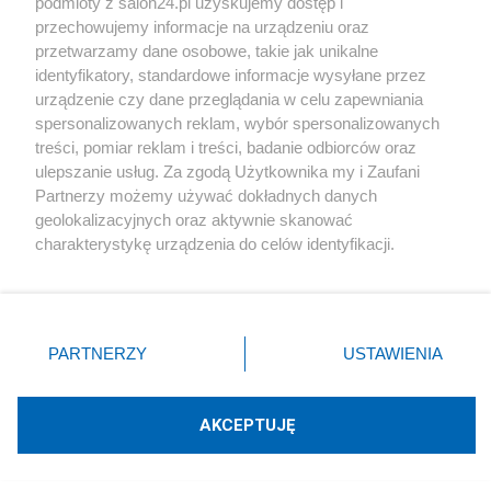
podmioty z salon24.pl uzyskujemy dostęp i
Społeczeństwo
przechowujemy informacje na urządzeniu oraz
przetwarzamy dane osobowe, takie jak unikalne
Kultura
identyfikatory, standardowe informacje wysyłane przez
urządzenie czy dane przeglądania w celu zapewniania
spersonalizowanych reklam, wybór spersonalizowanych
treści, pomiar reklam i treści, badanie odbiorców oraz
ulepszanie usług. Za zgodą Użytkownika my i Zaufani
X
Facebook
Instagram
Youtube
Partnerzy możemy używać dokładnych danych
geolokalizacyjnych oraz aktywnie skanować
charakterystykę urządzenia do celów identyfikacji.
Web Content Media sp. z o. o. © 2022
Ponieważ cenimy Twoją prywatność, prosimy o zgodę na
korzystanie z tych technologii poprzez kliknięcie
„Akceptuję”. Zgoda jest dobrowolna i zawsze możesz ją
Pomoc
O nas
Praca
Reklama
Kontakt
zmienić/wycofać klikając przycisk ustawień prywatności
PARTNERZY
USTAWIENIA
znajdujący się w lewym dolnym rogu strony
. Niektóre
rodzaje przetwarzania danych nie wymagają zgody
użytkownika, ale masz prawo sprzeciwić się takiemu
AKCEPTUJĘ
przetwarzaniu. Preferencje będą miały zastosowania tylko
Technologię dostarcza:
W3media.pl
na tej witrynie.