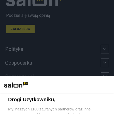
Podziel się swoją opinią
ZAŁÓŻ BLOG
Polityka
Gospodarka
Rozmaitości
Technologie
Drogi Użytkowniku,
Sport
My, naszych 1160 zaufanych partnerów oraz inne