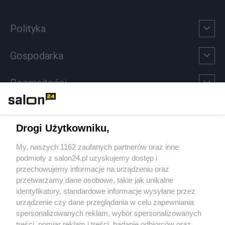
Polityka
Gospodarka
Rozmaitości
Technologie
Drogi Użytkowniku,
Sport
My, naszych 1162 zaufanych partnerów oraz inne
podmioty z salon24.pl uzyskujemy dostęp i
Społeczeństwo
przechowujemy informacje na urządzeniu oraz
przetwarzamy dane osobowe, takie jak unikalne
Kultura
identyfikatory, standardowe informacje wysyłane przez
urządzenie czy dane przeglądania w celu zapewniania
spersonalizowanych reklam, wybór spersonalizowanych
treści, pomiar reklam i treści, badanie odbiorców oraz