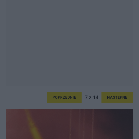
7 z 14
POPRZEDNIE
NASTĘPNE