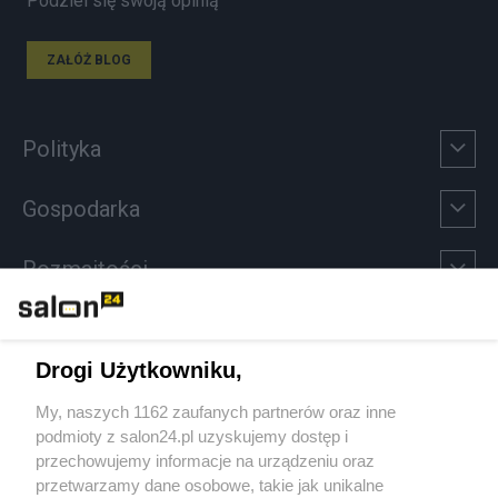
Podziel się swoją opinią
ZAŁÓŻ BLOG
Polityka
Gospodarka
Rozmaitości
Technologie
Drogi Użytkowniku,
Sport
My, naszych 1162 zaufanych partnerów oraz inne
podmioty z salon24.pl uzyskujemy dostęp i
Społeczeństwo
przechowujemy informacje na urządzeniu oraz
przetwarzamy dane osobowe, takie jak unikalne