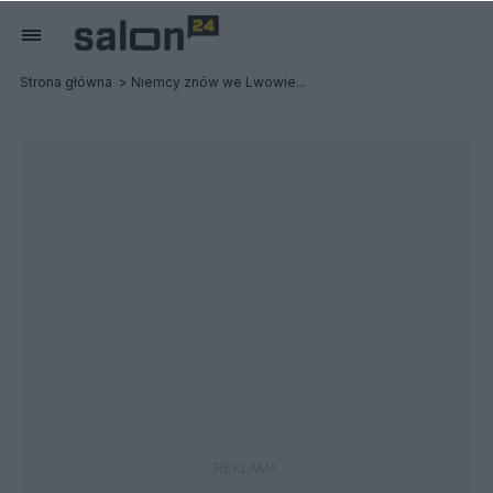
Strona główna
Niemcy znów we Lwowie...