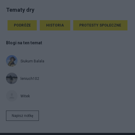
Tematy dry
PODRÓŻE
HISTORIA
PROTESTY SPOŁECZNE
Blogi na ten temat
Siukum Balala
leniuch102
Witek
Napisz notkę