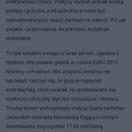
efektywnosci pracy. Politycy wybrali jednak wielką
pompę i grzyska, a infrastruktura miała być
wybudowana przy okazji zamiast na odwrót. PiS jak
zwykle - przyznajesię do pomysłu, krytykuje
wykonanie.
To tyle tytułem wstępu a teraz ad rem, zgodnie z
tytułem. We Lwowie gościli w czasie EURO 2012
NIemcy i ich kibice. Moi znajomi Ukraińcy nie
narzekali, cieszyli się, że goście napłynęli
szeroką falą, choć uważali, że spodziewano się
wiekszej ich liczby. Byli też oczywiście i Niemcy.
Trochę byłem wstrząśnięty widząc Dianę na Rynku
Lwowskim owiniętą Niemiecką flagą po nocnym
świetowaniu zwycięstwa 17.06 nad Danią.