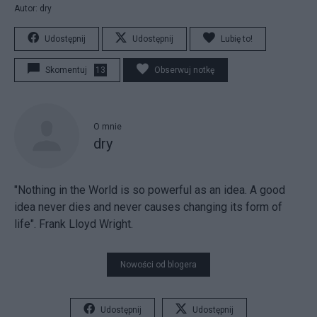
Autor: dry
Udostępnij
Udostępnij
Lubię to!
Skomentuj
13
Obserwuj notkę
O mnie
dry
"Nothing in the World is so powerful as an idea. A good
idea never dies and never causes changing its form of
life". Frank Lloyd Wright.
Nowości od blogera
Udostępnij
Udostępnij