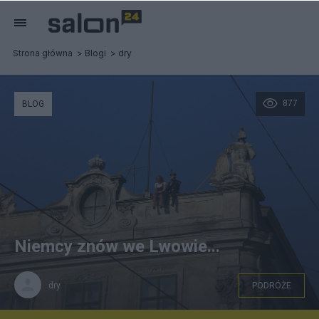
Strona główna
Blogi
dry
877
BLOG
Niemcy znów we Lwowie...
dry
PODRÓŻE
Chwila odpoczynku zakochanych...