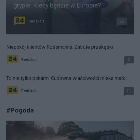
grypie. Kiedy będzie w Europie?
Redakcja
22
Niepokój klientów Rossmanna. Zatrute przekąski
Redakcja
5
To nie tylko pokarm. Cudowne właściwości mleka matki
Redakcja
11
#
Pogoda