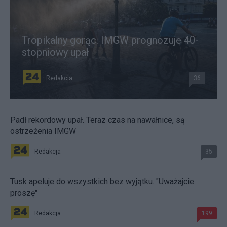
Tropikalny gorąc. IMGW prognozuje 40-
stopniowy upał
Redakcja
36
Padł rekordowy upał. Teraz czas na nawałnice, są
ostrzeżenia IMGW
Redakcja
35
Tusk apeluje do wszystkich bez wyjątku. "Uważajcie
proszę"
Redakcja
199