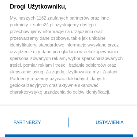
Drogi Użytkowniku,
Sport
My, naszych 1162 zaufanych partnerów oraz inne
podmioty z salon24.pl uzyskujemy dostęp i
Społeczeństwo
przechowujemy informacje na urządzeniu oraz
przetwarzamy dane osobowe, takie jak unikalne
Kultura
identyfikatory, standardowe informacje wysyłane przez
urządzenie czy dane przeglądania w celu zapewniania
spersonalizowanych reklam, wybór spersonalizowanych
treści, pomiar reklam i treści, badanie odbiorców oraz
ulepszanie usług. Za zgodą Użytkownika my i Zaufani
X
Facebook
Instagram
Youtube
Partnerzy możemy używać dokładnych danych
geolokalizacyjnych oraz aktywnie skanować
charakterystykę urządzenia do celów identyfikacji.
Web Content Media sp. z o. o. © 2022
Ponieważ cenimy Twoją prywatność, prosimy o zgodę na
korzystanie z tych technologii poprzez kliknięcie
„Akceptuję”. Zgoda jest dobrowolna i zawsze możesz ją
Pomoc
O nas
Praca
Reklama
Kontakt
zmienić/wycofać klikając przycisk ustawień prywatności
PARTNERZY
USTAWIENIA
znajdujący się w lewym dolnym rogu strony
. Niektóre
rodzaje przetwarzania danych nie wymagają zgody