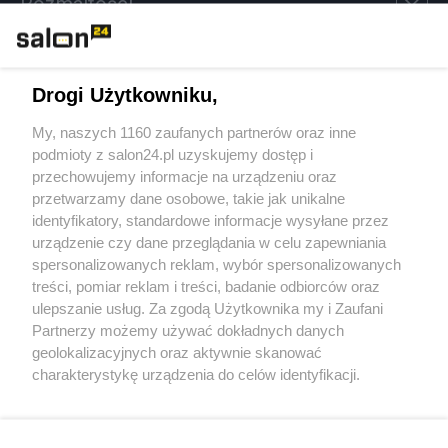
Rozmaitości
Technologie
Drogi Użytkowniku,
Sport
My, naszych 1160 zaufanych partnerów oraz inne
podmioty z salon24.pl uzyskujemy dostęp i
Społeczeństwo
przechowujemy informacje na urządzeniu oraz
przetwarzamy dane osobowe, takie jak unikalne
Kultura
identyfikatory, standardowe informacje wysyłane przez
urządzenie czy dane przeglądania w celu zapewniania
spersonalizowanych reklam, wybór spersonalizowanych
treści, pomiar reklam i treści, badanie odbiorców oraz
ulepszanie usług. Za zgodą Użytkownika my i Zaufani
X
Facebook
Instagram
Youtube
Partnerzy możemy używać dokładnych danych
geolokalizacyjnych oraz aktywnie skanować
charakterystykę urządzenia do celów identyfikacji.
Web Content Media sp. z o. o. © 2022
Ponieważ cenimy Twoją prywatność, prosimy o zgodę na
korzystanie z tych technologii poprzez kliknięcie
„Akceptuję”. Zgoda jest dobrowolna i zawsze możesz ją
Pomoc
O nas
Praca
Reklama
Kontakt