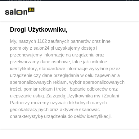
Rozmaitości
Technologie
Drogi Użytkowniku,
Sport
My, naszych 1162 zaufanych partnerów oraz inne
podmioty z salon24.pl uzyskujemy dostęp i
Społeczeństwo
przechowujemy informacje na urządzeniu oraz
przetwarzamy dane osobowe, takie jak unikalne
Kultura
identyfikatory, standardowe informacje wysyłane przez
urządzenie czy dane przeglądania w celu zapewniania
spersonalizowanych reklam, wybór spersonalizowanych
treści, pomiar reklam i treści, badanie odbiorców oraz
ulepszanie usług. Za zgodą Użytkownika my i Zaufani
X
Facebook
Instagram
Youtube
Partnerzy możemy używać dokładnych danych
geolokalizacyjnych oraz aktywnie skanować
charakterystykę urządzenia do celów identyfikacji.
Web Content Media sp. z o. o. © 2022
Ponieważ cenimy Twoją prywatność, prosimy o zgodę na
korzystanie z tych technologii poprzez kliknięcie
„Akceptuję”. Zgoda jest dobrowolna i zawsze możesz ją
Pomoc
O nas
Praca
Reklama
Kontakt