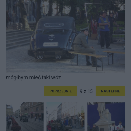
mógłbym mieć taki wóz...
9 z 15
POPRZEDNIE
NASTĘPNE