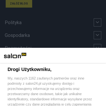
ZAŁÓŻ BLOG
Polityka
Gospodarka
Rozmaitości
Technologie
Drogi Użytkowniku,
Sport
My, naszych 1162 zaufanych partnerów oraz inne
podmioty z salon24.pl uzyskujemy dostęp i
Społeczeństwo
przechowujemy informacje na urządzeniu oraz
przetwarzamy dane osobowe, takie jak unikalne
Kultura
identyfikatory, standardowe informacje wysyłane przez
urządzenie czy dane przeglądania w celu zapewniania