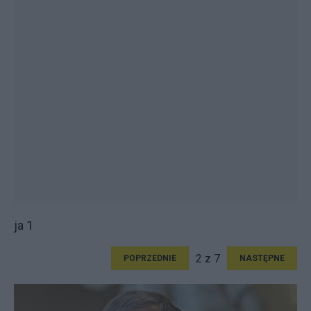
ja 1
2 z 7
POPRZEDNIE
NASTĘPNE