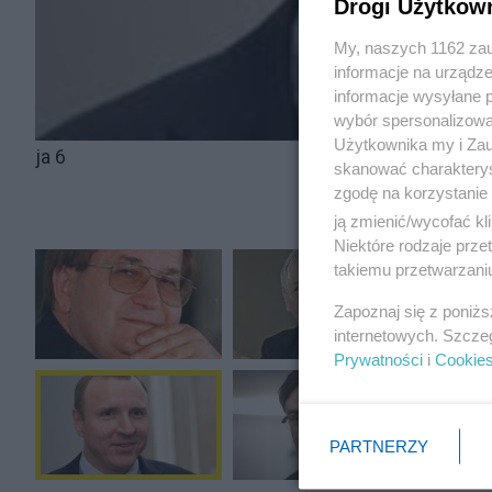
Drogi Użytkow
My, naszych 1162 zau
informacje na urządze
informacje wysyłane 
wybór spersonalizowan
Użytkownika my i Zau
ja 6
skanować charakterys
zgodę na korzystanie 
ją zmienić/wycofać kl
Niektóre rodzaje prz
takiemu przetwarzaniu
Zapoznaj się z poniż
internetowych. Szcze
Prywatności
i
Cookie
PARTNERZY