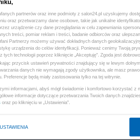
niku,
fanych partnerów oraz inne podmioty z salon24.pl uzyskujemy dost
niu oraz przetwarzamy dane osobowe, takie jak unikalne identyfikat
przez urządzenie czy dane przeglądania w celu zapewniania sperson
ych treści, pomiar reklam i treści, badanie odbiorców oraz ulepszan
fani Partnerzy możemy używać dokładnych danych geolokalizacyjn
tykę urządzenia do celów identyfikacji. Ponieważ cenimy Twoją pry
z tych technologii poprzez kliknięcie „Akceptuję”. Zgoda jest dobro
6 z 7
POPRZEDNIE
NASTĘPN
ikając przycisk ustawień prywatności znajdujący się w lewym dolny
etwarzania danych nie wymagają zgody użytkownika, ale masz prawo 
. Preferencje będą miały zastosowania tylko na tej witrynie.
szymi informacjami, abyś mógł świadomie i komfortowo korzystać z
gółowe informacje dotyczące przetwarzania Twoich danych znajdzi
s
oraz po kliknięciu w „Ustawienia”.
USTAWIENIA