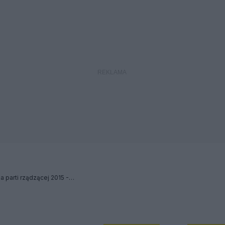
Życzenia Noworoczne dla parti rządzącej 2015 -2019