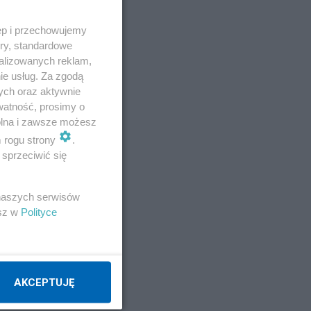
ęp i przechowujemy
ory, standardowe
alizowanych reklam,
ie usług. Za zgodą
ych oraz aktywnie
watność, prosimy o
wolna i zawsze możesz
E
m rogu strony
.
sprzeciwić się
 naszych serwisów
esz w
Polityce
AKCEPTUJĘ