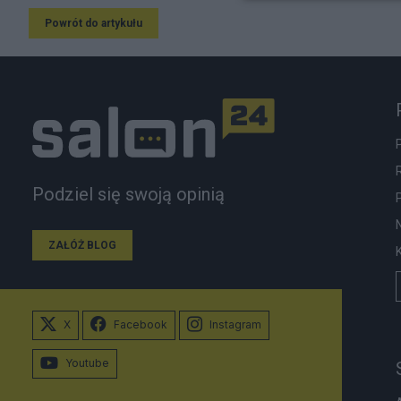
Powrót do artykułu
Podziel się swoją opinią
ZAŁÓŻ BLOG
X
Facebook
Instagram
Youtube