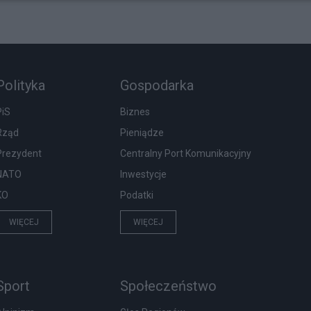
Polityka
Gospodarka
PiS
Biznes
Rząd
Pieniądze
Prezydent
Centralny Port Komunikacyjny
NATO
Inwestycje
KO
Podatki
WIĘCEJ
WIĘCEJ
Sport
Społeczeństwo