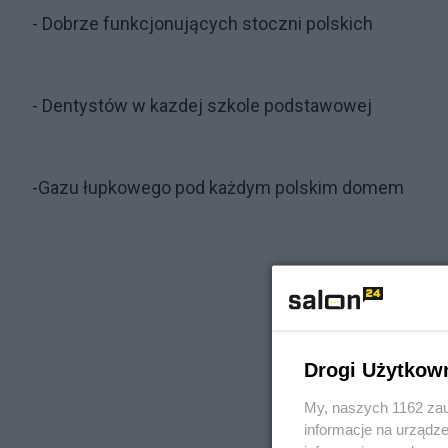
- Dobrze funkcjonujących stoczni polskich
- Dentystów w kazdej szkole podstawowej
-Gazu łupkowego pod każdym polskim domem
Drogi Użytkow
My, naszych 1162 zau
informacje na urządze