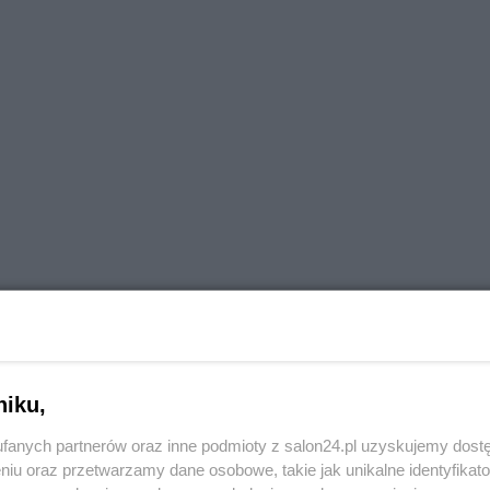
niku,
fanych partnerów oraz inne podmioty z salon24.pl uzyskujemy dost
niu oraz przetwarzamy dane osobowe, takie jak unikalne identyfikat