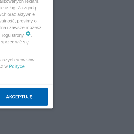
alizowanych reklam,
ie usług. Za zgodą
ych oraz aktywnie
watność, prosimy o
wolna i zawsze możesz
m rogu strony
.
sprzeciwić się
 naszych serwisów
esz w
Polityce
AKCEPTUJĘ