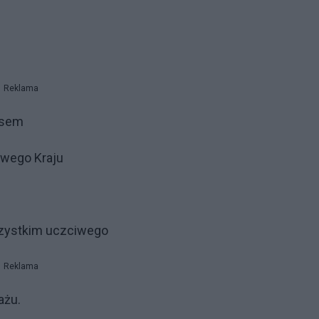
Reklama
osem
swego Kraju
szystkim uczciwego
Reklama
ażu.