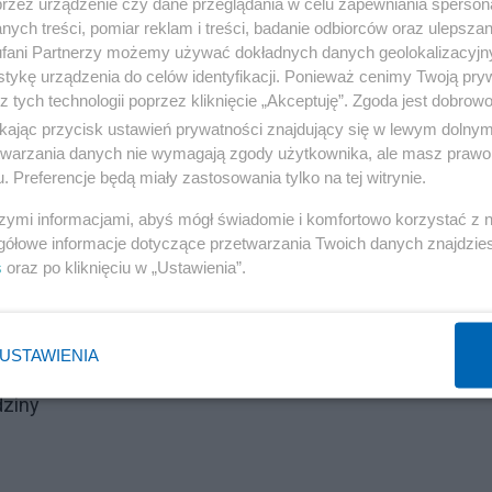
przez urządzenie czy dane przeglądania w celu zapewniania sperson
ych treści, pomiar reklam i treści, badanie odbiorców oraz ulepszan
fani Partnerzy możemy używać dokładnych danych geolokalizacyjn
tykę urządzenia do celów identyfikacji. Ponieważ cenimy Twoją pry
z tych technologii poprzez kliknięcie „Akceptuję”. Zgoda jest dobro
ikając przycisk ustawień prywatności znajdujący się w lewym dolny
etwarzania danych nie wymagają zgody użytkownika, ale masz prawo 
. Preferencje będą miały zastosowania tylko na tej witrynie.
szymi informacjami, abyś mógł świadomie i komfortowo korzystać z
gółowe informacje dotyczące przetwarzania Twoich danych znajdzi
s
oraz po kliknięciu w „Ustawienia”.
Reklama
USTAWIENIA
dziny