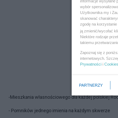
informacje wysyłane 
wybór spersonalizowan
Użytkownika my i Zau
skanować charakterys
zgodę na korzystanie 
ją zmienić/wycofać kl
Niektóre rodzaje prz
takiemu przetwarzaniu
Zapoznaj się z poniż
internetowych. Szcze
Prywatności
i
Cookie
PARTNERZY
-Mieszkania własnościowego dla każdej polskiej Ro
- Pomników jednego imienia na każdym skwerze