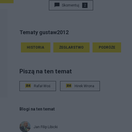
Skomentuj
2
Tematy gustaw2012
HISTORIA
ŻEGLARSTWO
PODRÓŻE
Piszą na ten temat
Rafał Woś
Hirek Wrona
Blogi na ten temat
Jan Filip Libicki