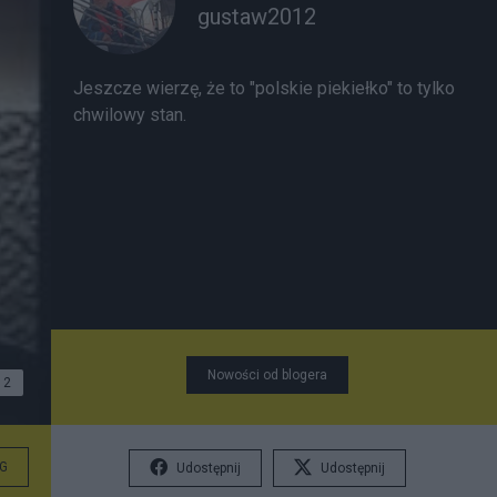
gustaw2012
Jeszcze wierzę, że to "polskie piekiełko" to tylko
chwilowy stan.
Nowości od blogera
2
G
Udostępnij
Udostępnij