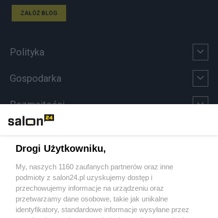
ZAŁÓŻ BLOG
Polityka
Gospodarka
Rozmaitości
Technologie
Drogi Użytkowniku,
Sport
My, naszych 1160 zaufanych partnerów oraz inne
podmioty z salon24.pl uzyskujemy dostęp i
Społeczeństwo
przechowujemy informacje na urządzeniu oraz
przetwarzamy dane osobowe, takie jak unikalne
Kultura
identyfikatory, standardowe informacje wysyłane przez