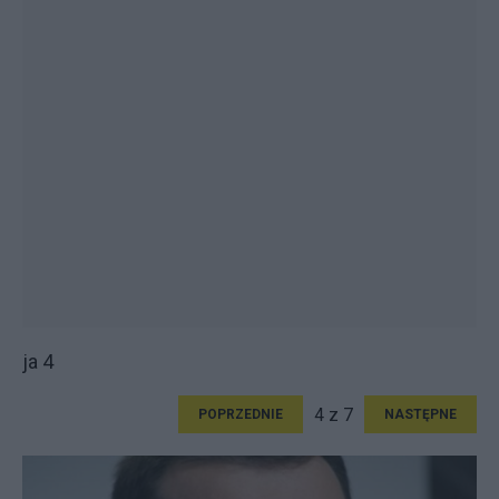
ja 4
4 z 7
POPRZEDNIE
NASTĘPNE