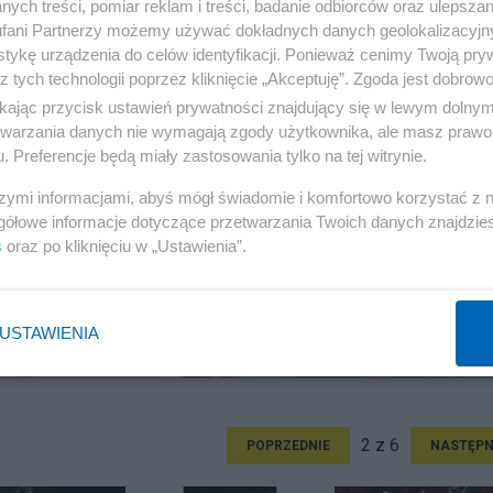
ych treści, pomiar reklam i treści, badanie odbiorców oraz ulepszan
fani Partnerzy możemy używać dokładnych danych geolokalizacyjn
tykę urządzenia do celów identyfikacji. Ponieważ cenimy Twoją pry
z tych technologii poprzez kliknięcie „Akceptuję”. Zgoda jest dobro
ikając przycisk ustawień prywatności znajdujący się w lewym dolny
etwarzania danych nie wymagają zgody użytkownika, ale masz prawo 
. Preferencje będą miały zastosowania tylko na tej witrynie.
szymi informacjami, abyś mógł świadomie i komfortowo korzystać z
gółowe informacje dotyczące przetwarzania Twoich danych znajdzi
s
oraz po kliknięciu w „Ustawienia”.
USTAWIENIA
2 z 6
POPRZEDNIE
NASTĘPN