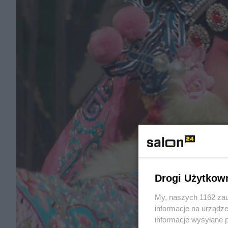
Drogi Użytkow
My, naszych 1162 zau
informacje na urządze
informacje wysyłane 