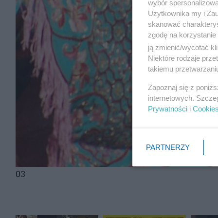
wybór spersonalizowan
Użytkownika my i Zau
skanować charakterys
zgodę na korzystanie 
ją zmienić/wycofać kl
Niektóre rodzaje prz
takiemu przetwarzaniu
Zapoznaj się z poniż
internetowych. Szcze
Prywatności
i
Cookie
PARTNERZY
03