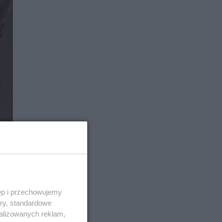
ęp i przechowujemy
ory, standardowe
alizowanych reklam,