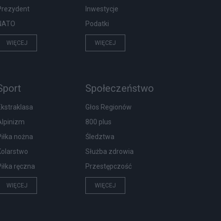
Prezydent
Inwestycje
NATO
Podatki
WIĘCEJ
WIĘCEJ
Sport
Społeczeństwo
Ekstraklasa
Głos Regionów
Alpinizm
800 plus
Piłka nożna
Śledztwa
Kolarstwo
Służba zdrowia
Piłka ręczna
Przestępczość
WIĘCEJ
WIĘCEJ