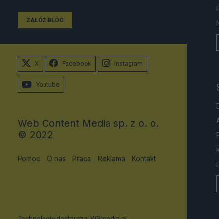
ZAŁÓŻ BLOG
X
Facebook
Instagram
Youtube
Web Content Media sp. z o. o.
© 2022
Pomoc
O nas
Praca
Reklama
Kontakt
Technologię dostarcza:
W3media.pl