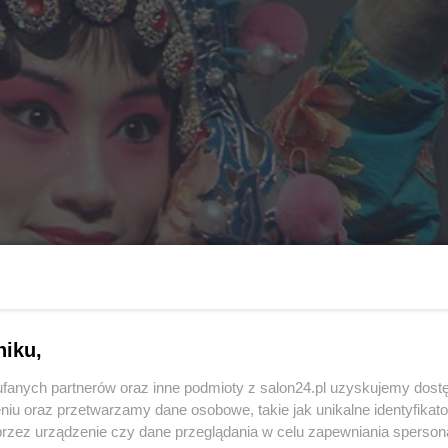
niku,
fanych partnerów oraz inne podmioty z salon24.pl uzyskujemy dost
niu oraz przetwarzamy dane osobowe, takie jak unikalne identyfikat
przez urządzenie czy dane przeglądania w celu zapewniania sperson