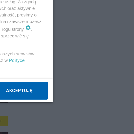
ie usług. Za zgodą
ych oraz aktywnie
watność, prosimy o
wolna i zawsze możesz
m rogu strony
.
sprzeciwić się
 naszych serwisów
esz w
Polityce
AKCEPTUJĘ
E