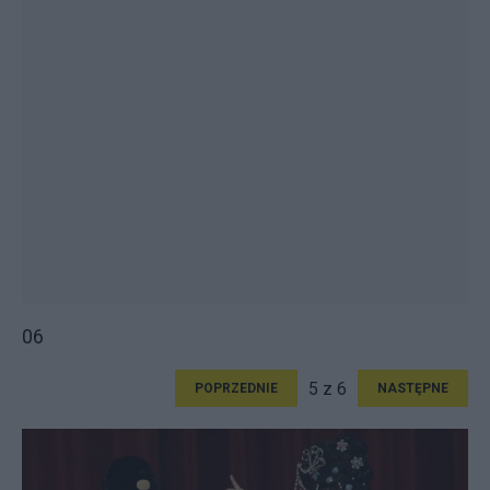
06
5 z 6
POPRZEDNIE
NASTĘPNE