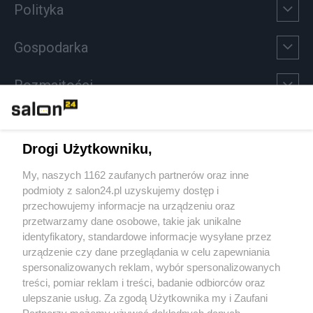
Polityka
Gospodarka
Rozmaitości
Technologie
Drogi Użytkowniku,
Sport
My, naszych 1162 zaufanych partnerów oraz inne
podmioty z salon24.pl uzyskujemy dostęp i
Społeczeństwo
przechowujemy informacje na urządzeniu oraz
przetwarzamy dane osobowe, takie jak unikalne
Kultura
identyfikatory, standardowe informacje wysyłane przez
urządzenie czy dane przeglądania w celu zapewniania
spersonalizowanych reklam, wybór spersonalizowanych
treści, pomiar reklam i treści, badanie odbiorców oraz
ulepszanie usług. Za zgodą Użytkownika my i Zaufani
X
Facebook
Instagram
Youtube
Partnerzy możemy używać dokładnych danych