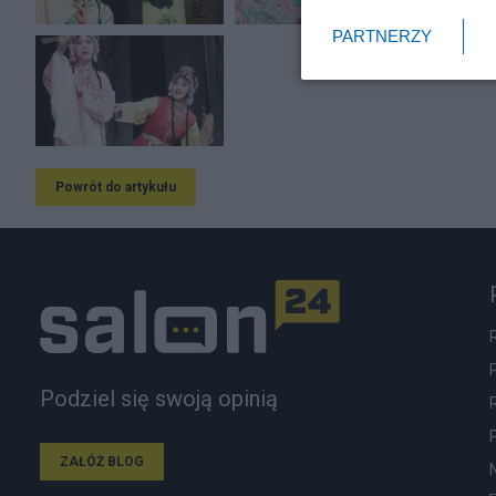
PARTNERZY
Powrót do artykułu
Podziel się swoją opinią
ZAŁÓŻ BLOG