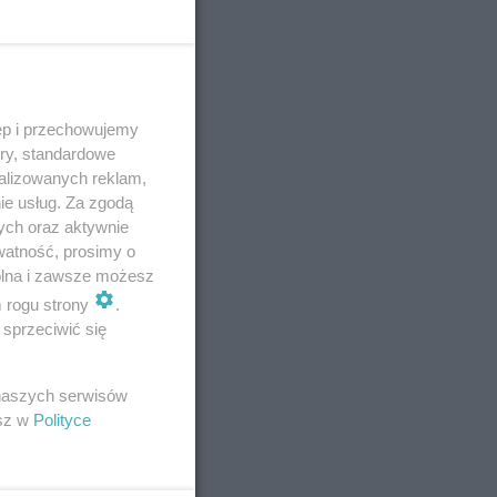
ęp i przechowujemy
ory, standardowe
alizowanych reklam,
ie usług. Za zgodą
ych oraz aktywnie
watność, prosimy o
wolna i zawsze możesz
m rogu strony
.
sprzeciwić się
E
 naszych serwisów
esz w
Polityce