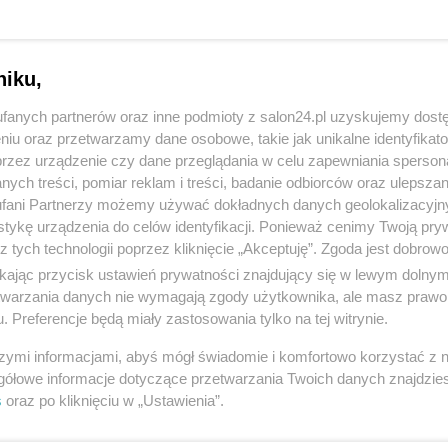
niku,
fanych partnerów oraz inne podmioty z salon24.pl uzyskujemy dost
niu oraz przetwarzamy dane osobowe, takie jak unikalne identyfikat
przez urządzenie czy dane przeglądania w celu zapewniania sperson
ych treści, pomiar reklam i treści, badanie odbiorców oraz ulepszan
fani Partnerzy możemy używać dokładnych danych geolokalizacyjn
tykę urządzenia do celów identyfikacji. Ponieważ cenimy Twoją pry
z tych technologii poprzez kliknięcie „Akceptuję”. Zgoda jest dobro
ikając przycisk ustawień prywatności znajdujący się w lewym dolny
etwarzania danych nie wymagają zgody użytkownika, ale masz prawo 
. Preferencje będą miały zastosowania tylko na tej witrynie.
4 z 6
POPRZEDNIE
NASTĘPN
szymi informacjami, abyś mógł świadomie i komfortowo korzystać z
gółowe informacje dotyczące przetwarzania Twoich danych znajdzi
s
oraz po kliknięciu w „Ustawienia”.