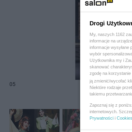
Drogi Użytkow
My, naszych 1162 zau
informacje na urządze
informacje wysyłane 
wybór spersonalizowan
Użytkownika my i Zau
skanować charakterys
zgodę na korzystanie 
ją zmienić/wycofać kl
05
Niektóre rodzaje prz
takiemu przetwarzaniu
Zapoznaj się z poniż
internetowych. Szcze
Prywatności
i
Cookie