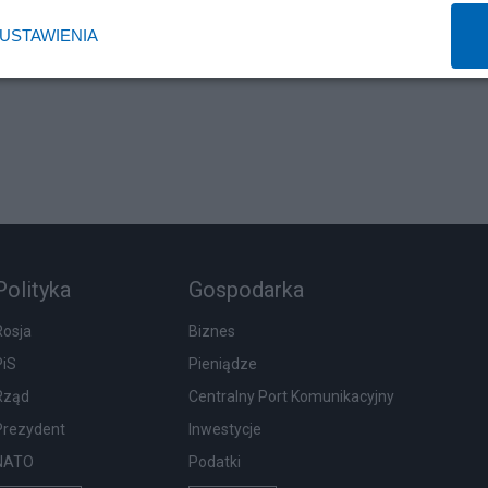
USTAWIENIA
Polityka
Gospodarka
Rosja
Biznes
PiS
Pieniądze
Rząd
Centralny Port Komunikacyjny
Prezydent
Inwestycje
NATO
Podatki