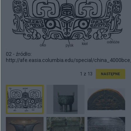
02 - źródło:
http://afe.easia.columbia.edu/special/china_4000bc
1 z 13
NASTĘPNE