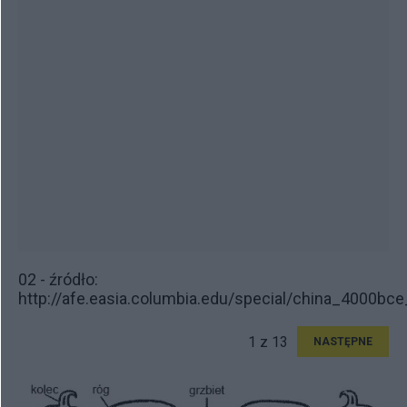
02 - źródło:
http://afe.easia.columbia.edu/special/china_4000bc
1 z 13
NASTĘPNE