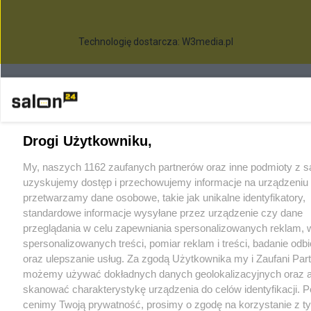
Technologię dostarcza:
W3media.pl
Drogi Użytkowniku,
My, naszych 1162 zaufanych partnerów oraz inne podmioty z sa
uzyskujemy dostęp i przechowujemy informacje na urządzeniu 
przetwarzamy dane osobowe, takie jak unikalne identyfikatory,
standardowe informacje wysyłane przez urządzenie czy dane
przeglądania w celu zapewniania spersonalizowanych reklam, 
spersonalizowanych treści, pomiar reklam i treści, badanie odb
oraz ulepszanie usług. Za zgodą Użytkownika my i Zaufani Par
możemy używać dokładnych danych geolokalizacyjnych oraz a
skanować charakterystykę urządzenia do celów identyfikacji. 
cenimy Twoją prywatność, prosimy o zgodę na korzystanie z t