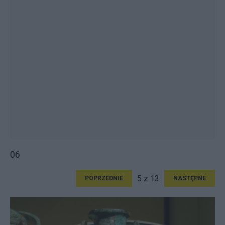
06
5 z 13
POPRZEDNIE
NASTĘPNE