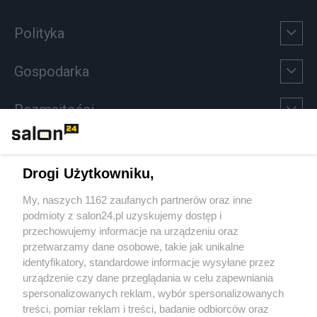
Polityka
Gospodarka
Rozmaitości
Technologie
Drogi Użytkowniku,
Sport
My, naszych 1162 zaufanych partnerów oraz inne
podmioty z salon24.pl uzyskujemy dostęp i
Społeczeństwo
przechowujemy informacje na urządzeniu oraz
przetwarzamy dane osobowe, takie jak unikalne
Kultura
identyfikatory, standardowe informacje wysyłane przez
urządzenie czy dane przeglądania w celu zapewniania
spersonalizowanych reklam, wybór spersonalizowanych
treści, pomiar reklam i treści, badanie odbiorców oraz