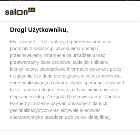
Rozmaitości
Technologie
Drogi Użytkowniku,
Sport
My, naszych 1162 zaufanych partnerów oraz inne
podmioty z salon24.pl uzyskujemy dostęp i
Społeczeństwo
przechowujemy informacje na urządzeniu oraz
przetwarzamy dane osobowe, takie jak unikalne
Kultura
identyfikatory, standardowe informacje wysyłane przez
urządzenie czy dane przeglądania w celu zapewniania
spersonalizowanych reklam, wybór spersonalizowanych
treści, pomiar reklam i treści, badanie odbiorców oraz
ulepszanie usług. Za zgodą Użytkownika my i Zaufani
X
Facebook
Instagram
Youtube
Partnerzy możemy używać dokładnych danych
geolokalizacyjnych oraz aktywnie skanować
charakterystykę urządzenia do celów identyfikacji.
Web Content Media sp. z o. o. © 2022
Ponieważ cenimy Twoją prywatność, prosimy o zgodę na
korzystanie z tych technologii poprzez kliknięcie
„Akceptuję”. Zgoda jest dobrowolna i zawsze możesz ją
Pomoc
O nas
Praca
Reklama
Kontakt