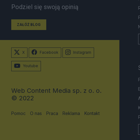
Podziel się swoją opinią
ZAŁÓŻ BLOG
X
Facebook
Instagram
Youtube
Web Content Media sp. z o. o.
© 2022
Pomoc
O nas
Praca
Reklama
Kontakt