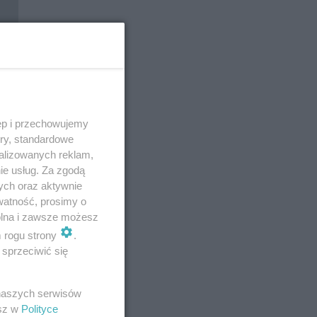
ęp i przechowujemy
ory, standardowe
alizowanych reklam,
ie usług. Za zgodą
ych oraz aktywnie
watność, prosimy o
wolna i zawsze możesz
m rogu strony
.
E
sprzeciwić się
 naszych serwisów
esz w
Polityce