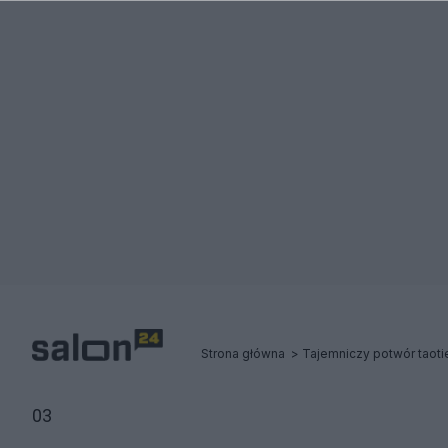
Strona główna
Tajemniczy potwór taoti
03