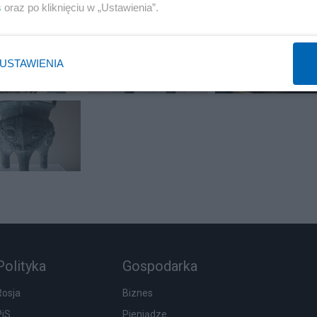
s
oraz po kliknięciu w „Ustawienia”.
USTAWIENIA
Polityka
Gospodarka
Rosja
Biznes
PiS
Pieniądze