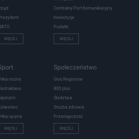
Rząd
Centralny Port Komunikacyjny
Prezydent
Inwestycje
NATO
Podatki
WIĘCEJ
WIĘCEJ
Sport
Społeczeństwo
Piłka nożna
Głos Regionów
Ekstraklasa
800 plus
Alpinizm
Śledztwa
Kolarstwo
Służba zdrowia
Piłka ręczna
Przestępczość
WIĘCEJ
WIĘCEJ