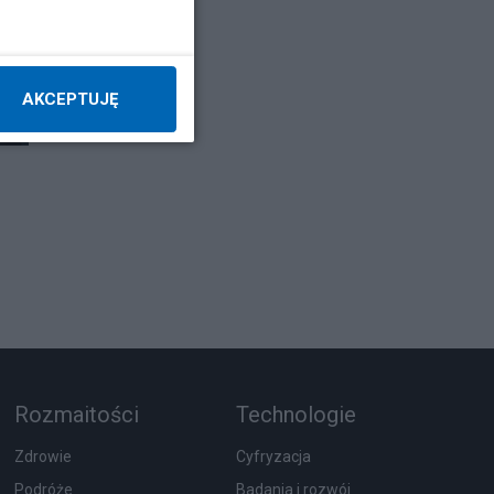
AKCEPTUJĘ
Rozmaitości
Technologie
Zdrowie
Cyfryzacja
Podróże
Badania i rozwój