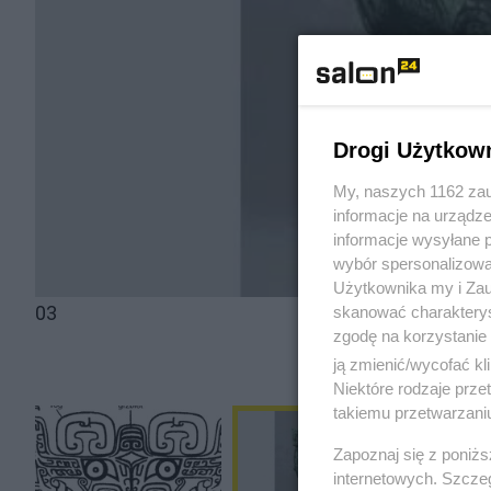
Drogi Użytkow
My, naszych 1162 zau
informacje na urządze
informacje wysyłane 
wybór spersonalizowan
Użytkownika my i Zau
03
skanować charakterys
zgodę na korzystanie 
ją zmienić/wycofać kl
Niektóre rodzaje prz
takiemu przetwarzaniu
Zapoznaj się z poniż
internetowych. Szcze