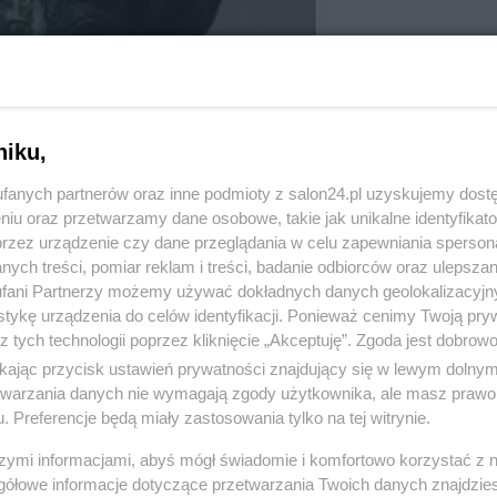
niku,
fanych partnerów oraz inne podmioty z salon24.pl uzyskujemy dost
niu oraz przetwarzamy dane osobowe, takie jak unikalne identyfikat
przez urządzenie czy dane przeglądania w celu zapewniania sperson
ych treści, pomiar reklam i treści, badanie odbiorców oraz ulepszan
fani Partnerzy możemy używać dokładnych danych geolokalizacyjn
tykę urządzenia do celów identyfikacji. Ponieważ cenimy Twoją pry
z tych technologii poprzez kliknięcie „Akceptuję”. Zgoda jest dobro
2 z 13
ikając przycisk ustawień prywatności znajdujący się w lewym dolny
POPRZEDNIE
NASTĘPN
etwarzania danych nie wymagają zgody użytkownika, ale masz prawo 
. Preferencje będą miały zastosowania tylko na tej witrynie.
szymi informacjami, abyś mógł świadomie i komfortowo korzystać z
gółowe informacje dotyczące przetwarzania Twoich danych znajdzi