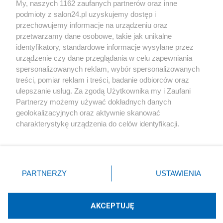
My, naszych 1162 zaufanych partnerów oraz inne
podmioty z salon24.pl uzyskujemy dostęp i
Społeczeństwo
przechowujemy informacje na urządzeniu oraz
przetwarzamy dane osobowe, takie jak unikalne
Kultura
identyfikatory, standardowe informacje wysyłane przez
urządzenie czy dane przeglądania w celu zapewniania
spersonalizowanych reklam, wybór spersonalizowanych
treści, pomiar reklam i treści, badanie odbiorców oraz
ulepszanie usług. Za zgodą Użytkownika my i Zaufani
X
Facebook
Instagram
Youtube
Partnerzy możemy używać dokładnych danych
geolokalizacyjnych oraz aktywnie skanować
charakterystykę urządzenia do celów identyfikacji.
Web Content Media sp. z o. o. © 2022
Ponieważ cenimy Twoją prywatność, prosimy o zgodę na
korzystanie z tych technologii poprzez kliknięcie
„Akceptuję”. Zgoda jest dobrowolna i zawsze możesz ją
Pomoc
O nas
Praca
Reklama
Kontakt
zmienić/wycofać klikając przycisk ustawień prywatności
PARTNERZY
USTAWIENIA
znajdujący się w lewym dolnym rogu strony
. Niektóre
rodzaje przetwarzania danych nie wymagają zgody
użytkownika, ale masz prawo sprzeciwić się takiemu
AKCEPTUJĘ
przetwarzaniu. Preferencje będą miały zastosowania tylko
Technologię dostarcza:
W3media.pl