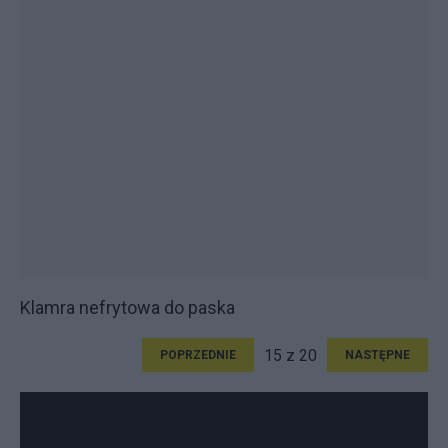
Klamra nefrytowa do paska
15 z 20
POPRZEDNIE
NASTĘPNE