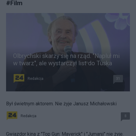
#
Film
Olbrychski skarży się na rząd. "Napluł mi
w twarz", ale wystarczył list do Tuska
Redakcja
31
Był świetnym aktorem. Nie żyje Janusz Michałowski
Redakcja
8
Gwiazdor kina z "Top Gun: Maverick" i "Jumanji" nie żyje.