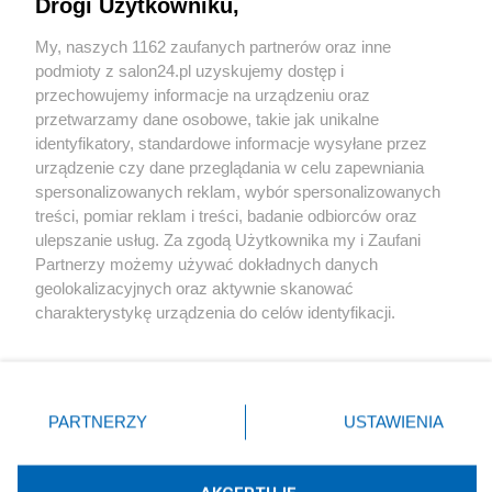
Drogi Użytkowniku,
Sport
My, naszych 1162 zaufanych partnerów oraz inne
podmioty z salon24.pl uzyskujemy dostęp i
Społeczeństwo
przechowujemy informacje na urządzeniu oraz
przetwarzamy dane osobowe, takie jak unikalne
Kultura
identyfikatory, standardowe informacje wysyłane przez
urządzenie czy dane przeglądania w celu zapewniania
spersonalizowanych reklam, wybór spersonalizowanych
treści, pomiar reklam i treści, badanie odbiorców oraz
ulepszanie usług. Za zgodą Użytkownika my i Zaufani
X
Facebook
Instagram
Youtube
Partnerzy możemy używać dokładnych danych
geolokalizacyjnych oraz aktywnie skanować
charakterystykę urządzenia do celów identyfikacji.
Web Content Media sp. z o. o. © 2022
Ponieważ cenimy Twoją prywatność, prosimy o zgodę na
korzystanie z tych technologii poprzez kliknięcie
„Akceptuję”. Zgoda jest dobrowolna i zawsze możesz ją
Pomoc
O nas
Praca
Reklama
Kontakt
zmienić/wycofać klikając przycisk ustawień prywatności
PARTNERZY
USTAWIENIA
znajdujący się w lewym dolnym rogu strony
. Niektóre
rodzaje przetwarzania danych nie wymagają zgody
użytkownika, ale masz prawo sprzeciwić się takiemu