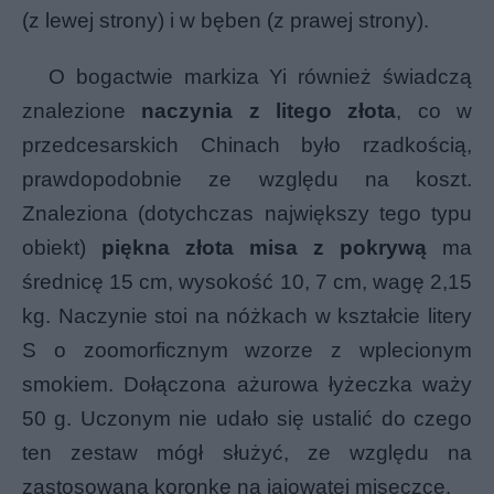
(z lewej strony) i w bęben (z prawej strony).
O bogactwie markiza Yi również świadczą
znalezione
naczynia z litego złota
, co w
przedcesarskich Chinach było rzadkością,
prawdopodobnie ze względu na koszt.
Znaleziona (dotychczas największy tego typu
obiekt)
piękna złota misa z pokrywą
ma
średnicę 15 cm, wysokość 10, 7 cm, wagę 2,15
kg. Naczynie stoi na nóżkach w kształcie litery
S o zoomorficznym wzorze z wplecionym
smokiem. Dołączona ażurowa łyżeczka waży
50 g. Uczonym nie udało się ustalić do czego
ten zestaw mógł służyć, ze względu na
zastosowaną koronkę na jajowatej miseczce.