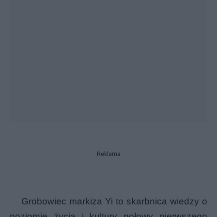
Reklama
Grobowiec markiza Yi to skarbnica wiedzy o
poziomie życia i kultury połowy pierwszego