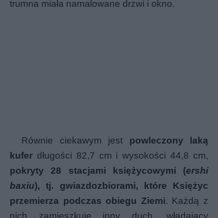
trumna miała namalowane drzwi i okno.
Równie ciekawym jest
powleczony laką
kufer
długości 82,7 cm i wysokości 44,8 cm,
pokryty 28 stacjami księżycowymi (
ershi
baxiu
), tj. gwiazdozbiorami, które Księżyc
przemierza podczas obiegu Ziemi
. Każdą z
nich zamieszkuje inny duch, władający