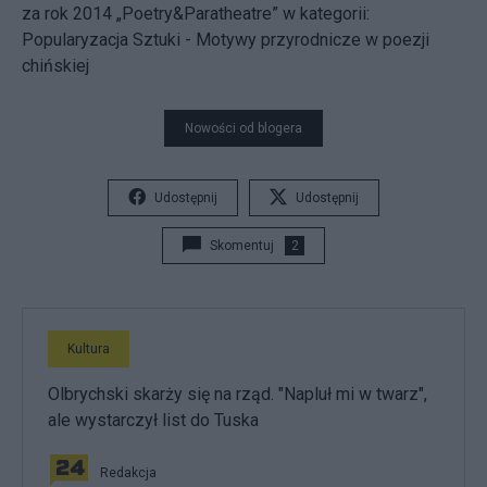
za rok 2014 „Poetry&Paratheatre” w kategorii:
Popularyzacja Sztuki - Motywy przyrodnicze w poezji
chińskiej
Nowości od blogera
Udostępnij
Udostępnij
Skomentuj
2
Kultura
Olbrychski skarży się na rząd. "Napluł mi w twarz",
ale wystarczył list do Tuska
Redakcja