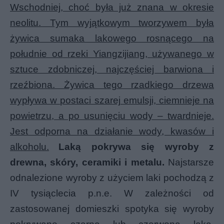
Wschodniej, choć była już znana w okresie
neolitu. Tym wyjątkowym tworzywem była
żywica sumaka lakowego rosnącego na
południe od
rzeki Yiangzijiang, używanego w
sztuce zdobniczej, najczęściej barwiona i
rzeźbiona. Żywica tego rzadkiego drzewa
wypływa w postaci szarej emulsji, ciemnieje na
powietrzu, a po usunięciu wody – twardnieje.
Jest odporna na działanie wody, kwasów i
alkoholu.
Laką pokrywa się wyroby z
drewna, skóry, ceramiki i metalu.
Najstarsze
odnalezione wyroby z użyciem laki pochodzą z
IV tysiąclecia p.n.e. W zależności od
zastosowanej domieszki spotyka się wyroby