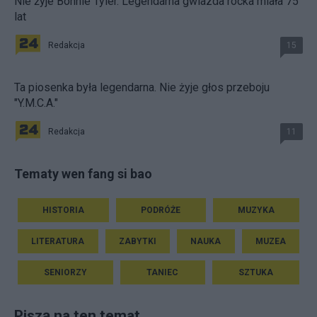
Nie żyje Bonnie Tyler. Legendarna gwiazda rocka miała 75
lat
Redakcja
15
Ta piosenka była legendarna. Nie żyje głos przeboju
"Y.M.C.A."
Redakcja
11
Tematy wen fang si bao
HISTORIA
PODRÓŻE
MUZYKA
LITERATURA
ZABYTKI
NAUKA
MUZEA
SENIORZY
TANIEC
SZTUKA
Piszą na ten temat