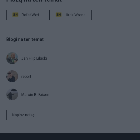
Rafał Woś
Hirek Wrona
Blogi na ten temat
Jan Filip Libicki
report
Marcin B. Brixen
Napisz notkę