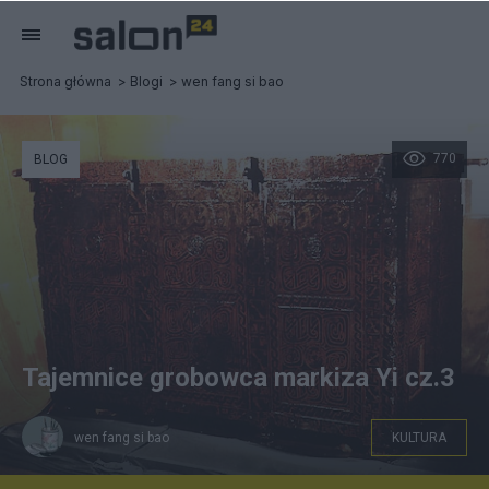
Strona główna
Blogi
wen fang si bao
770
BLOG
Tajemnice grobowca markiza Yi cz.3
wen fang si bao
KULTURA
Trumna zewnętrzna