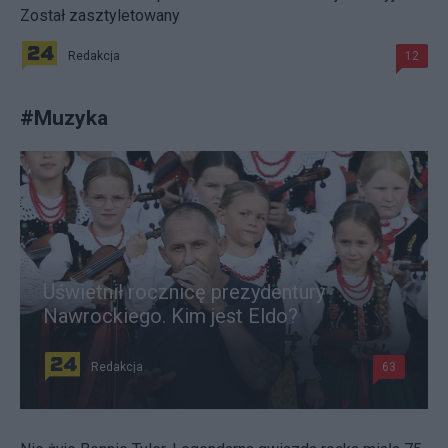
Został zasztyletowany
Redakcja
12
#
Muzyka
Uświetnił rocznicę prezydentury
Nawrockiego. Kim jest Eldo?
Redakcja
63