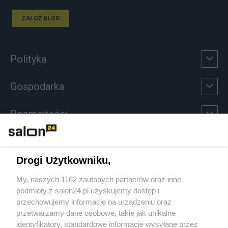
ZAŁÓŻ BLOG
Polityka
Gospodarka
Rozmaitości
Technologie
Drogi Użytkowniku,
Sport
My, naszych 1162 zaufanych partnerów oraz inne
podmioty z salon24.pl uzyskujemy dostęp i
Społeczeństwo
przechowujemy informacje na urządzeniu oraz
przetwarzamy dane osobowe, takie jak unikalne
Kultura
identyfikatory, standardowe informacje wysyłane przez