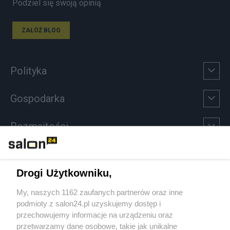
Podziel się swoją opinią
ZAŁÓŻ BLOG
Polityka
Gospodarka
Rozmaitości
Technologie
Drogi Użytkowniku,
Sport
My, naszych 1162 zaufanych partnerów oraz inne
podmioty z salon24.pl uzyskujemy dostęp i
Społeczeństwo
przechowujemy informacje na urządzeniu oraz
przetwarzamy dane osobowe, takie jak unikalne