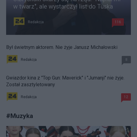
w twarz", ale wystarczył list do Tuska
Redakcja
116
Był świetnym aktorem. Nie żyje Janusz Michałowski
Redakcja
8
Gwiazdor kina z "Top Gun: Maverick" i "Jumanji" nie żyje.
Został zasztyletowany
Redakcja
12
#
Muzyka