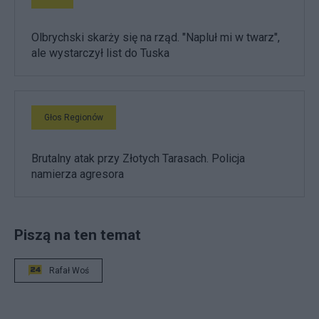
Olbrychski skarży się na rząd. "Napluł mi w twarz",
ale wystarczył list do Tuska
Głos Regionów
Brutalny atak przy Złotych Tarasach. Policja
namierza agresora
Piszą na ten temat
Rafał Woś