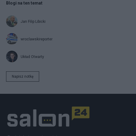
Blogi na ten temat
Jan Filip Libicki
wroclawskireporter
Układ Otwarty
Napisz notkę