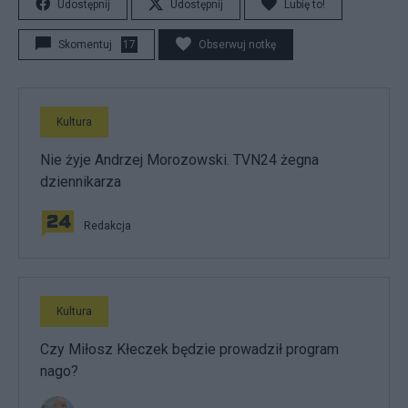
Udostępnij
Udostępnij
Lubię to!
Skomentuj
17
Obserwuj notkę
Kultura
Nie żyje Andrzej Morozowski. TVN24 żegna
dziennikarza
Redakcja
Kultura
Czy Miłosz Kłeczek będzie prowadził program
nago?