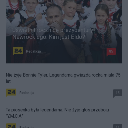
Uświetnił rocznicę prezydentury
Nawrockiego. Kim jest Eldo?
Redakcja
85
Nie żyje Bonnie Tyler. Legendarna gwiazda rocka miała 75
lat
Redakcja
15
Ta piosenka była legendarna. Nie żyje głos przeboju
"Y.M.C.A."
Redakcja
11