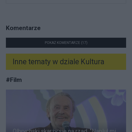
Komentarze
POKAŻ KOMENTARZE (17)
Inne tematy w dziale
Kultura
#
Film
Olbrychski skarży się na rząd. "Napluł mi