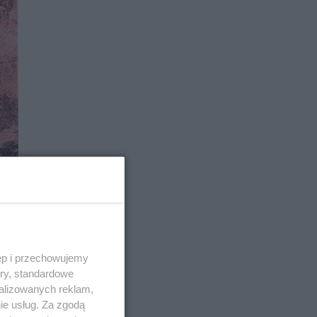
ęp i przechowujemy
ory, standardowe
alizowanych reklam,
ie usług. Za zgodą