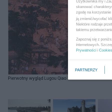
Użytkownika my i Zau
skanować charakterys
zgodę na korzystanie 
ją zmienić/wycofać kl
Niektóre rodzaje prz
takiemu przetwarzaniu
Zapoznaj się z poniż
internetowych. Szcze
Prywatności
i
Cookie
PARTNERZY
Pierwotny wygląd Lugou Qiao