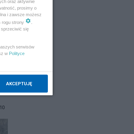
ych oraz aktywnie
watność, prosimy o
wolna i zawsze możesz
m rogu strony
.
sprzeciwić się
 naszych serwisów
esz w
Polityce
AKCEPTUJĘ
 10