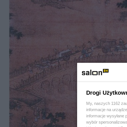
Drogi Użytkow
My, naszych 1162 zau
informacje na urządze
informacje wysyłane 
wybór spersonalizowan