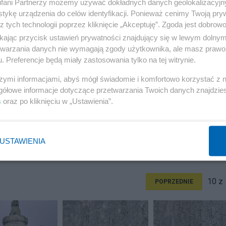
fani Partnerzy możemy używać dokładnych danych geolokalizacyjn
tykę urządzenia do celów identyfikacji. Ponieważ cenimy Twoją pry
z tych technologii poprzez kliknięcie „Akceptuję”. Zgoda jest dobro
ikając przycisk ustawień prywatności znajdujący się w lewym dolny
etwarzania danych nie wymagają zgody użytkownika, ale masz prawo 
. Preferencje będą miały zastosowania tylko na tej witrynie.
szymi informacjami, abyś mógł świadomie i komfortowo korzystać z
gółowe informacje dotyczące przetwarzania Twoich danych znajdzi
s
oraz po kliknięciu w „Ustawienia”.
USTAWIENIA
10 z
POPRZEDNIE