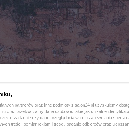
niku,
fanych partnerów oraz inne podmioty z salon24.pl uzyskujemy dost
niu oraz przetwarzamy dane osobowe, takie jak unikalne identyfikat
przez urządzenie czy dane przeglądania w celu zapewniania sperson
ych treści, pomiar reklam i treści, badanie odbiorców oraz ulepszan