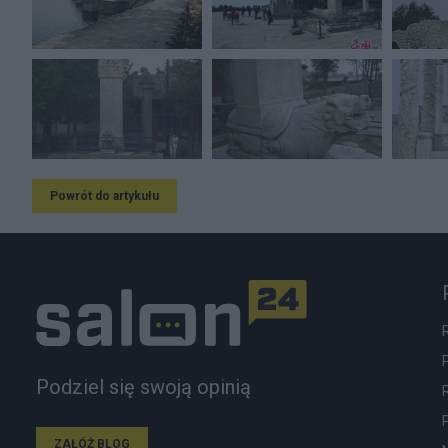
Powrót do artykułu
Podziel się swoją opinią
ZAŁÓŻ BLOG