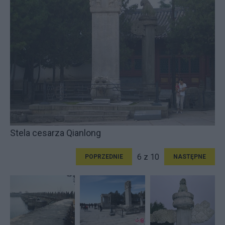
Stela cesarza Qianlong
6 z 10
POPRZEDNIE
NASTĘPNE