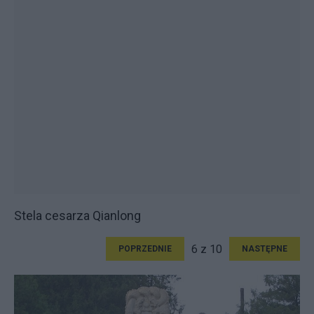
Stela cesarza Qianlong
6 z 10
POPRZEDNIE
NASTĘPNE