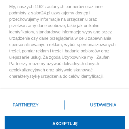
Sport
My, naszych 1162 zaufanych partnerów oraz inne
podmioty z salon24.pl uzyskujemy dostęp i
Społeczeństwo
przechowujemy informacje na urządzeniu oraz
przetwarzamy dane osobowe, takie jak unikalne
Kultura
identyfikatory, standardowe informacje wysyłane przez
urządzenie czy dane przeglądania w celu zapewniania
spersonalizowanych reklam, wybór spersonalizowanych
treści, pomiar reklam i treści, badanie odbiorców oraz
ulepszanie usług. Za zgodą Użytkownika my i Zaufani
X
Facebook
Instagram
Youtube
Partnerzy możemy używać dokładnych danych
geolokalizacyjnych oraz aktywnie skanować
charakterystykę urządzenia do celów identyfikacji.
Web Content Media sp. z o. o. © 2022
Ponieważ cenimy Twoją prywatność, prosimy o zgodę na
korzystanie z tych technologii poprzez kliknięcie
„Akceptuję”. Zgoda jest dobrowolna i zawsze możesz ją
Pomoc
O nas
Praca
Reklama
Kontakt
zmienić/wycofać klikając przycisk ustawień prywatności
PARTNERZY
USTAWIENIA
znajdujący się w lewym dolnym rogu strony
. Niektóre
rodzaje przetwarzania danych nie wymagają zgody
użytkownika, ale masz prawo sprzeciwić się takiemu
AKCEPTUJĘ
przetwarzaniu. Preferencje będą miały zastosowania tylko