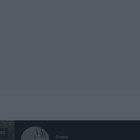
502
O mnie