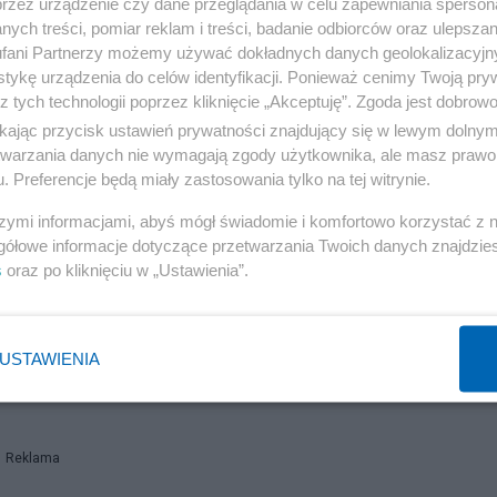
przez urządzenie czy dane przeglądania w celu zapewniania sperson
ych treści, pomiar reklam i treści, badanie odbiorców oraz ulepszan
fani Partnerzy możemy używać dokładnych danych geolokalizacyjn
tykę urządzenia do celów identyfikacji. Ponieważ cenimy Twoją pry
z tych technologii poprzez kliknięcie „Akceptuję”. Zgoda jest dobro
ych stronach, stoją kolumny
huabiao
zwieńczone posta
ikając przycisk ustawień prywatności znajdujący się w lewym dolny
etwarzania danych nie wymagają zgody użytkownika, ale masz prawo 
. Preferencje będą miały zastosowania tylko na tej witrynie.
 skorupie kamiennego żółwia Bixi (jednego z dziewię
szymi informacjami, abyś mógł świadomie i komfortowo korzystać z
lem szczęścia i ochrony), czczące pamięć cesarzy, dz
gółowe informacje dotyczące przetwarzania Twoich danych znajdzi
 mandżurskiej dynastii Qing, po odbudowie mostu w 1
s
oraz po kliknięciu w „Ustawienia”.
pis wykonano w języku chińskim i mandżurskim (ważnie
omiast w pobliżu zachodniego końca mostu znajduje 
USTAWIENIA
ą Bixi, stela upamiętniająca naprawę mostu w 1785 rok
Reklama