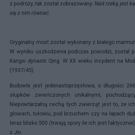
z podróży, tak został zobrazowany:
Nad rzeką jest k
się z nim równać
.
Oryginalny most został wykonany z białego marmuru
W wyniku uszkodzenia podczas powodzi, został 
Kangxi dynastii Qing. W XX wieku incydent na Mo
(1937/45).
Budowla jest jedenastoprzęsłowa, o długości 26
słupków zwieńczonych unikalnymi, pochodząc
Niepowtarzalną cechą tych zwierząt jest to, że ic
głowach, tułowiu, pod brzuchem czy na łapach du
teraz blisko 500 (trwają spory ile ich jest faktyczni
z Jin.