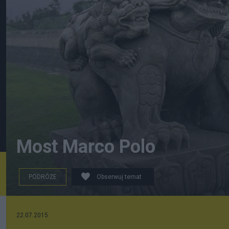
Most Marco Polo
PODRÓŻE
Obserwuj temat
Lugou Qiao z lwem i mniejszymi lwiątkami
22.07.2015