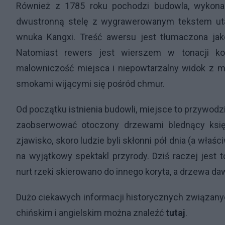
Również z 1785 roku pochodzi budowla, wykonan
dwustronną stelę z wygrawerowanym tekstem utale
wnuka Kangxi. Treść awersu jest tłumaczona ja
Natomiast rewers jest wierszem w tonacji kon
malowniczość miejsca i niepowtarzalny widok z mo
smokami wijącymi się pośród chmur.
Od początku istnienia budowli, miejsce to przywodz
zaobserwować otoczony drzewami blednący księż
zjawisko, skoro ludzie byli skłonni pół dnia (a wł
na wyjątkowy spektakl przyrody. Dziś raczej jest
nurt rzeki skierowano do innego koryta, a drzewa da
Dużo ciekawych informacji historycznych związany
chińskim i angielskim można znaleźć
tutaj
.