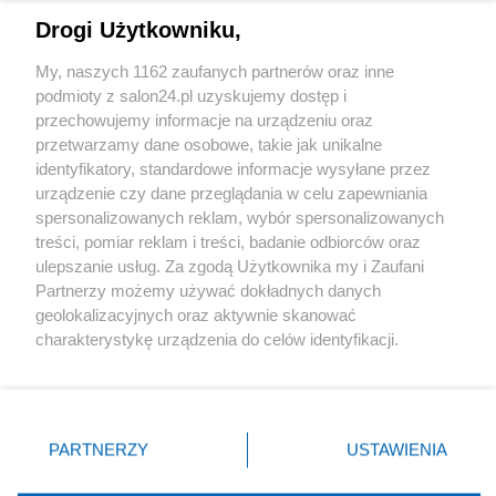
Drogi Użytkowniku,
Sport
My, naszych 1162 zaufanych partnerów oraz inne
podmioty z salon24.pl uzyskujemy dostęp i
Społeczeństwo
przechowujemy informacje na urządzeniu oraz
przetwarzamy dane osobowe, takie jak unikalne
Kultura
identyfikatory, standardowe informacje wysyłane przez
urządzenie czy dane przeglądania w celu zapewniania
spersonalizowanych reklam, wybór spersonalizowanych
treści, pomiar reklam i treści, badanie odbiorców oraz
ulepszanie usług. Za zgodą Użytkownika my i Zaufani
X
Facebook
Instagram
Youtube
Partnerzy możemy używać dokładnych danych
geolokalizacyjnych oraz aktywnie skanować
charakterystykę urządzenia do celów identyfikacji.
Web Content Media sp. z o. o. © 2022
Ponieważ cenimy Twoją prywatność, prosimy o zgodę na
korzystanie z tych technologii poprzez kliknięcie
„Akceptuję”. Zgoda jest dobrowolna i zawsze możesz ją
Pomoc
O nas
Praca
Reklama
Kontakt
zmienić/wycofać klikając przycisk ustawień prywatności
PARTNERZY
USTAWIENIA
znajdujący się w lewym dolnym rogu strony
. Niektóre
rodzaje przetwarzania danych nie wymagają zgody