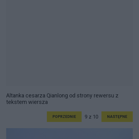
Altanka cesarza Qianlong od strony rewersu z
tekstem wiersza
9 z 10
POPRZEDNIE
NASTĘPNE