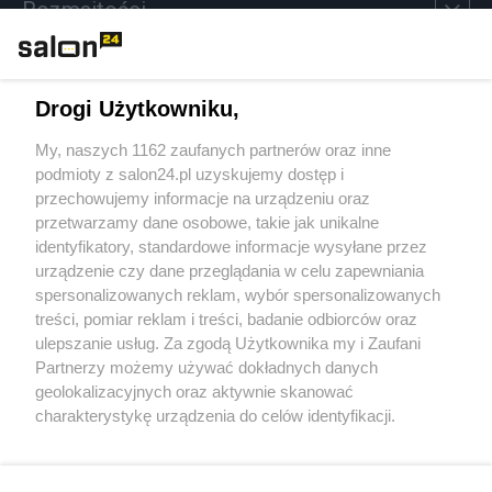
Rozmaitości
Technologie
Drogi Użytkowniku,
Sport
My, naszych 1162 zaufanych partnerów oraz inne
podmioty z salon24.pl uzyskujemy dostęp i
Społeczeństwo
przechowujemy informacje na urządzeniu oraz
przetwarzamy dane osobowe, takie jak unikalne
Kultura
identyfikatory, standardowe informacje wysyłane przez
urządzenie czy dane przeglądania w celu zapewniania
spersonalizowanych reklam, wybór spersonalizowanych
treści, pomiar reklam i treści, badanie odbiorców oraz
ulepszanie usług. Za zgodą Użytkownika my i Zaufani
X
Facebook
Instagram
Youtube
Partnerzy możemy używać dokładnych danych
geolokalizacyjnych oraz aktywnie skanować
charakterystykę urządzenia do celów identyfikacji.
Web Content Media sp. z o. o. © 2022
Ponieważ cenimy Twoją prywatność, prosimy o zgodę na
korzystanie z tych technologii poprzez kliknięcie
„Akceptuję”. Zgoda jest dobrowolna i zawsze możesz ją