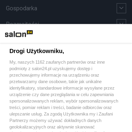
Gospodarka
Rozmaitości
Technologie
Drogi Użytkowniku,
Sport
My, naszych 1162 zaufanych partnerów oraz inne
podmioty z salon24.pl uzyskujemy dostęp i
Społeczeństwo
przechowujemy informacje na urządzeniu oraz
przetwarzamy dane osobowe, takie jak unikalne
Kultura
identyfikatory, standardowe informacje wysyłane przez
urządzenie czy dane przeglądania w celu zapewniania
spersonalizowanych reklam, wybór spersonalizowanych
treści, pomiar reklam i treści, badanie odbiorców oraz
ulepszanie usług. Za zgodą Użytkownika my i Zaufani
X
Facebook
Instagram
Youtube
Partnerzy możemy używać dokładnych danych
geolokalizacyjnych oraz aktywnie skanować