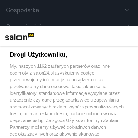
Gospodarka
Rozmaitości
Technologie
Drogi Użytkowniku,
Sport
My, naszych 1162 zaufanych partnerów oraz inne
podmioty z salon24.pl uzyskujemy dostęp i
Społeczeństwo
przechowujemy informacje na urządzeniu oraz
przetwarzamy dane osobowe, takie jak unikalne
Kultura
identyfikatory, standardowe informacje wysyłane przez
urządzenie czy dane przeglądania w celu zapewniania
spersonalizowanych reklam, wybór spersonalizowanych
treści, pomiar reklam i treści, badanie odbiorców oraz
ulepszanie usług. Za zgodą Użytkownika my i Zaufani
X
Facebook
Instagram
Youtube
Partnerzy możemy używać dokładnych danych
geolokalizacyjnych oraz aktywnie skanować