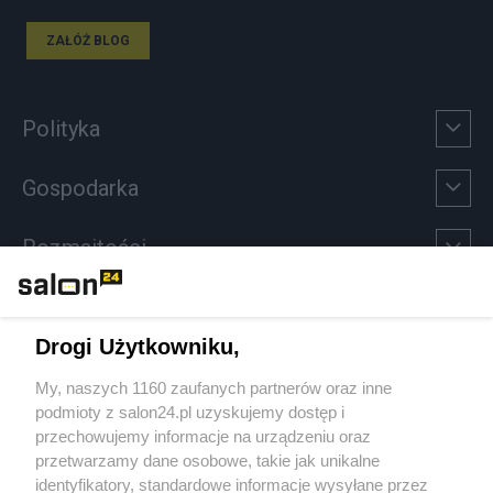
ZAŁÓŻ BLOG
Polityka
Gospodarka
Rozmaitości
Technologie
Drogi Użytkowniku,
Sport
My, naszych 1160 zaufanych partnerów oraz inne
podmioty z salon24.pl uzyskujemy dostęp i
Społeczeństwo
przechowujemy informacje na urządzeniu oraz
przetwarzamy dane osobowe, takie jak unikalne
Kultura
identyfikatory, standardowe informacje wysyłane przez