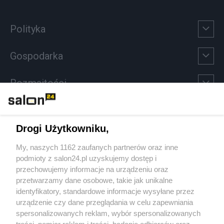
Polityka
Gospodarka
Rozmaitości
Technologie
Drogi Użytkowniku,
Sport
My, naszych 1162 zaufanych partnerów oraz inne
podmioty z salon24.pl uzyskujemy dostęp i
Społeczeństwo
przechowujemy informacje na urządzeniu oraz
przetwarzamy dane osobowe, takie jak unikalne
Kultura
identyfikatory, standardowe informacje wysyłane przez
urządzenie czy dane przeglądania w celu zapewniania
spersonalizowanych reklam, wybór spersonalizowanych
treści, pomiar reklam i treści, badanie odbiorców oraz