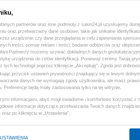
niku,
fanych partnerów oraz inne podmioty z salon24.pl uzyskujemy dost
niu oraz przetwarzamy dane osobowe, takie jak unikalne identyfikat
przez urządzenie czy dane przeglądania w celu zapewniania sperson
ych treści, pomiar reklam i treści, badanie odbiorców oraz ulepszan
fani Partnerzy możemy używać dokładnych danych geolokalizacyjn
tykę urządzenia do celów identyfikacji. Ponieważ cenimy Twoją pry
jski
z tych technologii poprzez kliknięcie „Akceptuję”. Zgoda jest dobro
ikając przycisk ustawień prywatności znajdujący się w lewym dolny
5 z 6
etwarzania danych nie wymagają zgody użytkownika, ale masz prawo 
POPRZEDNIE
NASTĘPN
. Preferencje będą miały zastosowania tylko na tej witrynie.
szymi informacjami, abyś mógł świadomie i komfortowo korzystać z
gółowe informacje dotyczące przetwarzania Twoich danych znajdzi
s
oraz po kliknięciu w „Ustawienia”.
USTAWIENIA