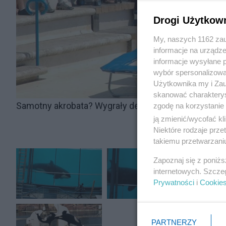
Drogi Użytkow
My, naszych 1162 zau
informacje na urządze
informacje wysyłane 
wybór spersonalizowan
Użytkownika my i Zau
skanować charakterys
Samotny akrobata? Wygrały delfiny 4:1. Zdjęcie: Alpe
zgodę na korzystanie 
ją zmienić/wycofać kl
Niektóre rodzaje prz
takiemu przetwarzaniu
Zapoznaj się z poniż
internetowych. Szcze
Prywatności
i
Cookie
PARTNERZY