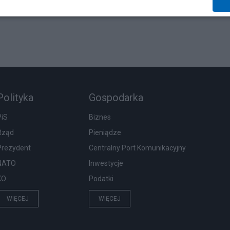
Polityka
Gospodarka
PiS
Biznes
Rząd
Pieniądze
Prezydent
Centralny Port Komunikacyjny
NATO
Inwestycje
KO
Podatki
WIĘCEJ
WIĘCEJ