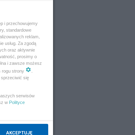
ęp i przechowujemy
ory, standardowe
alizowanych reklam,
ie usług. Za zgodą
ych oraz aktywnie
watność, prosimy o
wolna i zawsze możesz
m rogu strony
.
sprzeciwić się
E
 naszych serwisów
esz w
Polityce
AKCEPTUJĘ