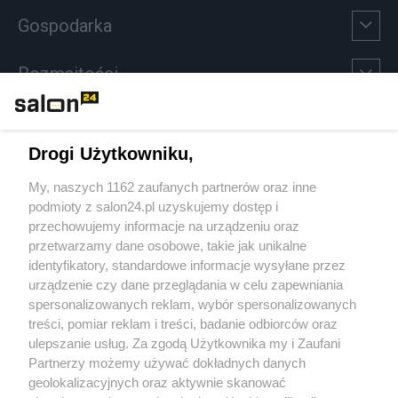
Gospodarka
Rozmaitości
Technologie
Drogi Użytkowniku,
Sport
My, naszych 1162 zaufanych partnerów oraz inne
podmioty z salon24.pl uzyskujemy dostęp i
Społeczeństwo
przechowujemy informacje na urządzeniu oraz
przetwarzamy dane osobowe, takie jak unikalne
Kultura
identyfikatory, standardowe informacje wysyłane przez
urządzenie czy dane przeglądania w celu zapewniania
spersonalizowanych reklam, wybór spersonalizowanych
treści, pomiar reklam i treści, badanie odbiorców oraz
ulepszanie usług. Za zgodą Użytkownika my i Zaufani
X
Facebook
Instagram
Youtube
Partnerzy możemy używać dokładnych danych
geolokalizacyjnych oraz aktywnie skanować