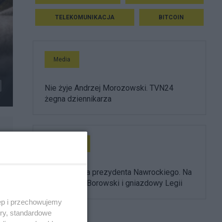
TELEKOMUNIKACJA
BITCOIN
Media
Nie żyje Andrzej Morozowski. TVN24
żegna dziennikarza
Prezydent
Ułaskawienia prezydenta Nawrockiego. Na
liście Adam Borowski i gniazdowy Legii
ęp i przechowujemy
ory, standardowe