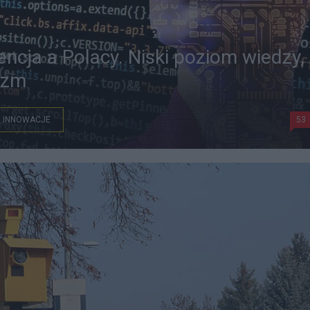
encja a Polacy. Niski poziom wiedzy,
yzm
INNOWACJE
53