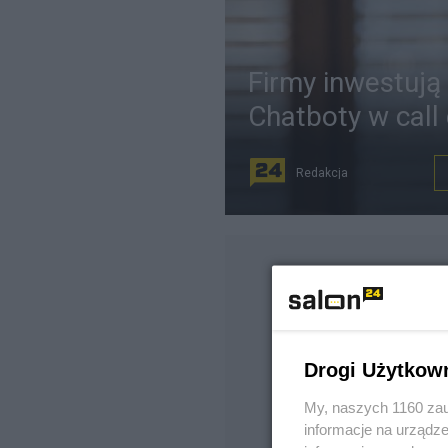
Firmy inwestują 
Chatboty w call 
Redakcja
Drogi Użytkow
My, naszych 1160 zau
informacje na urządze