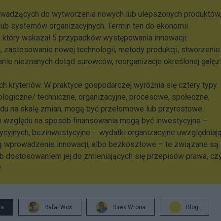
rowadzących do wytworzenia nowych lub ulepszonych produktów
ub systemów organizacyjnych. Termin ten do ekonomii
, który wskazał 5 przypadków występowania innowacji:
 zastosowanie nowej technologii, metody produkcji, stworzenie
nie nieznanych dotąd surowców, reorganizacje określonej gałęz
h kryteriów. W praktyce gospodarczej wyróżnia się cztery typy
ologiczne/ techniczne, organizacyjne, procesowe, społeczne,
du na skalę zmian, mogą być przełomowe lub przyrostowe.
e względu na sposób finansowania mogą być inwestycyjne –
cyjnych, bezinwestycyjne – wydatki organizacyjne uwzględniaj
bą wprowadzenie innowacji, albo bezkosztowe – te związane są
 lub dostosowaniem jej do zmieniających się przepisów prawa, cz
.
ja
Rafał Woś
Hirek Wrona
Blogi