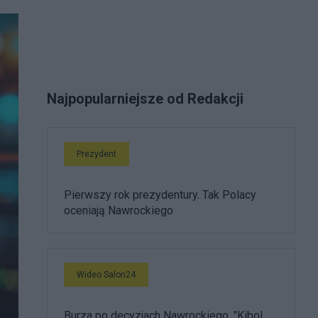
Najpopularniejsze od Redakcji
Prezydent
Pierwszy rok prezydentury. Tak Polacy
oceniają Nawrockiego
Wideo Salon24
Burza po decyzjach Nawrockiego. "Kibol