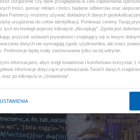
przez urządzenie czy dane przeglądania w celu zapewniania sperson
ych treści, pomiar reklam i treści, badanie odbiorców oraz ulepszan
fani Partnerzy możemy używać dokładnych danych geolokalizacyjn
tykę urządzenia do celów identyfikacji. Ponieważ cenimy Twoją pry
z tych technologii poprzez kliknięcie „Akceptuję”. Zgoda jest dobro
ikając przycisk ustawień prywatności znajdujący się w lewym dolny
etwarzania danych nie wymagają zgody użytkownika, ale masz prawo 
. Preferencje będą miały zastosowania tylko na tej witrynie.
szymi informacjami, abyś mógł świadomie i komfortowo korzystać z
gółowe informacje dotyczące przetwarzania Twoich danych znajdzi
s
oraz po kliknięciu w „Ustawienia”.
USTAWIENIA