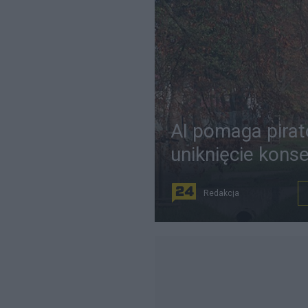
AI pomaga pira
uniknięcie kons
Redakcja