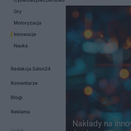
Cyberbezpieczeństwo
Gry
Motoryzacja
Innowacje
Nauka
Redakcja Salon24
Komentarze
Blogi
Reklama
Nakłady na inno
Szukaj: