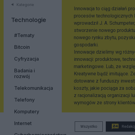
Kategorie
Innowacja to ciąg działań p
procesów technologicznych l
Technologie
wprowadził J. A. Schumpeter
stworzenie nowego produktu,
#Tematy
nowego rynku zbytu, pozyska
gospodarki.
Bitcoin
Innowacje dzielimy wg różnyc
Cyfryzacja
innowacji: produktowe, techn
marketingowe. Lub, ze wzglę
Badania i
Kreatywne bądź imitujące. Z
rozwój
dotowane z funduszy inwesty
Telekomunikacja
koszty, jakie pociąga za so
z racjonalizacją organizacji
Telefony
wymogów ze strony klientów
Komputery
Internet
Wszystko
Redakc