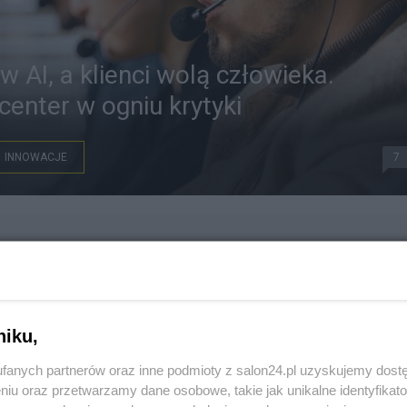
w AI, a klienci wolą człowieka.
center w ogniu krytyki
INNOWACJE
7
niku,
fanych partnerów oraz inne podmioty z salon24.pl uzyskujemy dost
niu oraz przetwarzamy dane osobowe, takie jak unikalne identyfikat