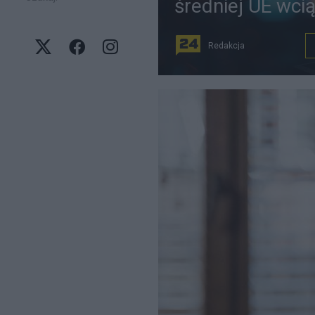
średniej UE wci
Redakcja