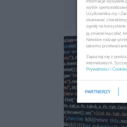
informacje wysyłane 
wybór spersonalizowan
Użytkownika my i Zau
skanować charakterys
zgodę na korzystanie 
ją zmienić/wycofać kl
Niektóre rodzaje prz
takiemu przetwarzaniu
Zapoznaj się z poniż
internetowych. Szcze
Prywatności
i
Cookie
PARTNERZY