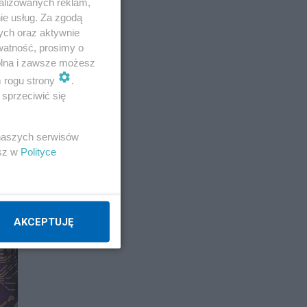
alizowanych reklam,
ie usług. Za zgodą
ych oraz aktywnie
watność, prosimy o
wolna i zawsze możesz
m rogu strony
.
sprzeciwić się
 naszych serwisów
esz w
Polityce
AKCEPTUJĘ