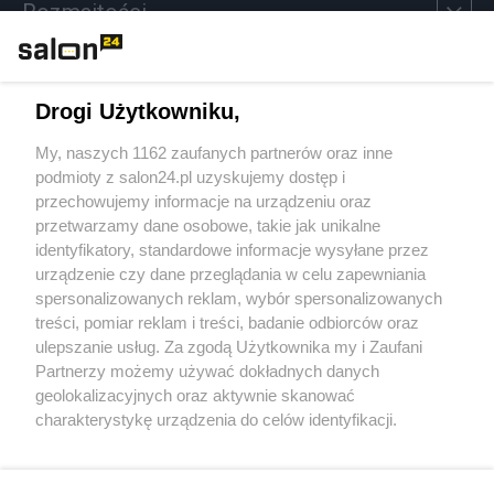
Rozmaitości
Technologie
Drogi Użytkowniku,
Sport
My, naszych 1162 zaufanych partnerów oraz inne
podmioty z salon24.pl uzyskujemy dostęp i
Społeczeństwo
przechowujemy informacje na urządzeniu oraz
przetwarzamy dane osobowe, takie jak unikalne
Kultura
identyfikatory, standardowe informacje wysyłane przez
urządzenie czy dane przeglądania w celu zapewniania
spersonalizowanych reklam, wybór spersonalizowanych
treści, pomiar reklam i treści, badanie odbiorców oraz
ulepszanie usług. Za zgodą Użytkownika my i Zaufani
X
Facebook
Instagram
Youtube
Partnerzy możemy używać dokładnych danych
geolokalizacyjnych oraz aktywnie skanować
charakterystykę urządzenia do celów identyfikacji.
Web Content Media sp. z o. o. © 2022
Ponieważ cenimy Twoją prywatność, prosimy o zgodę na
korzystanie z tych technologii poprzez kliknięcie
„Akceptuję”. Zgoda jest dobrowolna i zawsze możesz ją