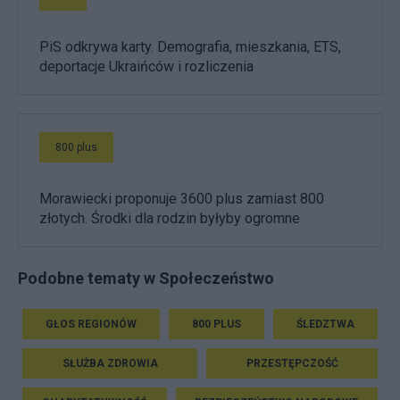
PiS odkrywa karty. Demografia, mieszkania, ETS,
deportacje Ukraińców i rozliczenia
800 plus
Morawiecki proponuje 3600 plus zamiast 800
złotych. Środki dla rodzin byłyby ogromne
Podobne tematy w Społeczeństwo
GŁOS REGIONÓW
800 PLUS
ŚLEDZTWA
SŁUŻBA ZDROWIA
PRZESTĘPCZOŚĆ