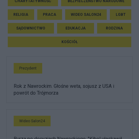
CHARYTATYWNOŚĆ
BEZPIECZEŃSTWO NARODOWE
RELIGIA
PRACA
WIDEO SALON24
LGBT
SĄDOWNICTWO
EDUKACJA
RODZINA
KOŚCIÓŁ
Prezydent
Rok z Nawrockim. Głośne weta, sojusz z USA i
powrót do Trójmorza
Wideo Salon24
Burza po decyzjach Nawrockiego. "Kibol ułaskawił