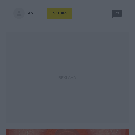
-ab-
SZTUKA
23