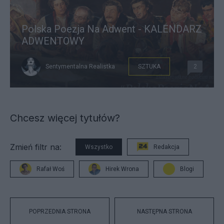
Polska Poezja Na Adwent - KALENDARZ
ADWENTOWY
Sentymentalna Realistka
SZTUKA
2
Chcesz więcej tytułów?
Zmień filtr na:
Wszystko
Redakcja
Rafał Woś
Hirek Wrona
Blogi
POPRZEDNIA STRONA
NASTĘPNA STRONA