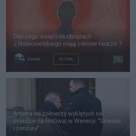
Dlaczego święci na obrazach
J.Nowosielskiego mają ciemne twarze ?
Eternity
SZTUKA
11
Artysta od żołnierzy wyklętych nie
pojedzie na festiwal w Wenecji. "Skandal
i cenzura"