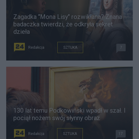
Zagadka "Mona Lisy" rozwikłana? Znana
badaczka twierdzi, że odkryła sekret
dzieła
Redakcja
SZTUKA
7
130 lat temu Podkowiński wpadł w szał. I
pociął nożem swój słynny obraz
Redakcja
SZTUKA
17