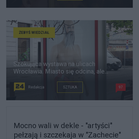
ŻEBYŚ WIEDZIAŁ
Szokująca wystawa na ulicach
Wrocławia. Miasto się odcina, ale...
Redakcja
SZTUKA
97
Mocno wali w dekle - "artyści"
pełzają i szczekaja w "Zachecie"