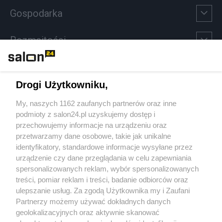
Gospodarka
Rozmaitości
Technologie
Drogi Użytkowniku,
Sport
My, naszych 1162 zaufanych partnerów oraz inne
podmioty z salon24.pl uzyskujemy dostęp i
Społeczeństwo
przechowujemy informacje na urządzeniu oraz
przetwarzamy dane osobowe, takie jak unikalne
Kultura
identyfikatory, standardowe informacje wysyłane przez
urządzenie czy dane przeglądania w celu zapewniania
spersonalizowanych reklam, wybór spersonalizowanych
treści, pomiar reklam i treści, badanie odbiorców oraz
ulepszanie usług. Za zgodą Użytkownika my i Zaufani
X
Facebook
Instagram
Youtube
Partnerzy możemy używać dokładnych danych
geolokalizacyjnych oraz aktywnie skanować