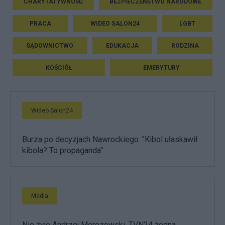
CHARYTATYWNOŚĆ
BEZPIECZEŃSTWO NARODOWE
PRACA
WIDEO SALON24
LGBT
SĄDOWNICTWO
EDUKACJA
RODZINA
KOŚCIÓŁ
EMERYTURY
Wideo Salon24
Burza po decyzjach Nawrockiego. "Kibol ułaskawił
kibola? To propaganda"
Media
Nie żyje Andrzej Morozowski. TVN24 żegna