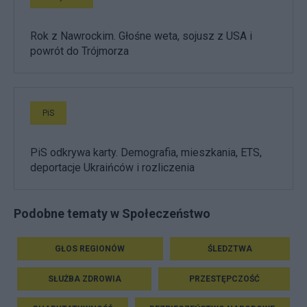
Rok z Nawrockim. Głośne weta, sojusz z USA i
powrót do Trójmorza
PiS
PiS odkrywa karty. Demografia, mieszkania, ETS,
deportacje Ukraińców i rozliczenia
Podobne tematy w Społeczeństwo
GŁOS REGIONÓW
ŚLEDZTWA
SŁUŻBA ZDROWIA
PRZESTĘPCZOŚĆ