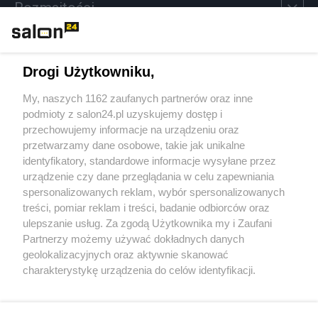
Rozmaitości
Technologie
Drogi Użytkowniku,
Sport
My, naszych 1162 zaufanych partnerów oraz inne
podmioty z salon24.pl uzyskujemy dostęp i
Społeczeństwo
przechowujemy informacje na urządzeniu oraz
przetwarzamy dane osobowe, takie jak unikalne
Kultura
identyfikatory, standardowe informacje wysyłane przez
urządzenie czy dane przeglądania w celu zapewniania
spersonalizowanych reklam, wybór spersonalizowanych
treści, pomiar reklam i treści, badanie odbiorców oraz
ulepszanie usług. Za zgodą Użytkownika my i Zaufani
X
Facebook
Instagram
Youtube
Partnerzy możemy używać dokładnych danych
geolokalizacyjnych oraz aktywnie skanować
charakterystykę urządzenia do celów identyfikacji.
Web Content Media sp. z o. o. © 2022
Ponieważ cenimy Twoją prywatność, prosimy o zgodę na
korzystanie z tych technologii poprzez kliknięcie
„Akceptuję”. Zgoda jest dobrowolna i zawsze możesz ją