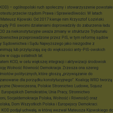
KOD) – ogólnopolski ruch społeczny i stowarzyszenie powstałe
rotestu przeciw rządom Prawa i Sprawiedliwości. W latach
ateusz Kijowski. Od 2017 kieruje nim Krzysztof Łoziński.
rządy PiS swoimi działaniami doprowadziły do zaburzenia ładu
OD za niekonstytucyjne uważa zmiany w strukturze Trybunału
ądownictwa przeprowadzone przez PiS, w tym reformę sądów
y Sądownictwa i Sądu Najwyższego jako niezgodne z
animują lub przyłączają się do większości anty-PiS-owskich
ów w ciągu ostatnich lat.
tem KOD, w celu większej integracji i aktywizacji środowisk
licję Wolność Równość Demokracja. Zrzesza ona szereg
miotów politycznych, które głoszą „przywiązanie do
oszanowanie dla porządku konstytucyjnego”. Koalicję WRD tworzą
ityczne (Nowoczesna, Polskie Stronnictwo Ludowe, Sojusz
 Europejskich Demokratów, Unia Pracy, Stronnictwo
ni, Socjaldemokracja Polska, Wolność i Równość) oraz
Polska, Dom Wszystkich Polska i Europejscy Demokraci.
 KOD podjął uchwałę, w której wezwał Mateusza Kijowskiego d