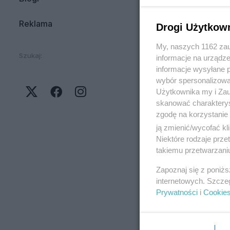
Reklama
Drogi Użytkow
My, naszych 1162 zau
Szukaj:
informacje na urządze
informacje wysyłane 
wybór spersonalizowan
Użytkownika my i Zau
skanować charakterys
zgodę na korzystanie 
ją zmienić/wycofać kl
Niektóre rodzaje prz
takiemu przetwarzaniu
Zapoznaj się z poniż
internetowych. Szcze
Prywatności
i
Cookie