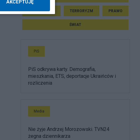
AKCEPTUJĘ
DONALD TUSK
TERRORYZM
PRAWO
ŚWIAT
PiS
PiS odkrywa karty. Demografia,
mieszkania, ETS, deportacje Ukraińców i
rozliczenia
Media
Nie żyje Andrzej Morozowski. TVN24
żegna dziennikarza