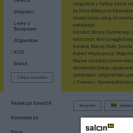
Lewica
ustąpienia z funkcji szefa 
że firma Mateusza Kijowskie
Imigranci
świadczenie usług informaty
Lewy z
nienależne.
Bicepsem
Komitet Obrony Demokracji c
twórczych. Wśród najgłośnie
Afganistan
Kondrat, Maciej Stuhr, Dorot
KOD
Robert Więckiewicz, Maja Ko
Nazwa stowarzyszenia nawią
Brexit
demokratycznego ugrupowania
symbolami i argumentami pie
Zobacz wszystkie
z Prawem i Sprawiedliwością
Redakcja Salon24
Wszystko
Redakc
Komentarze
Blogi