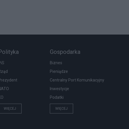
Polityka
Gospodarka
PiS
Biznes
Rząd
Pieniądze
Prezydent
Centralny Port Komunikacyjny
NATO
Inwestycje
KO
Podatki
WIĘCEJ
WIĘCEJ