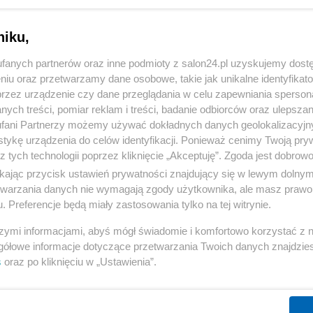
niku,
fanych partnerów oraz inne podmioty z salon24.pl uzyskujemy dost
niu oraz przetwarzamy dane osobowe, takie jak unikalne identyfikat
przez urządzenie czy dane przeglądania w celu zapewniania sperson
ych treści, pomiar reklam i treści, badanie odbiorców oraz ulepszan
fani Partnerzy możemy używać dokładnych danych geolokalizacyjn
tykę urządzenia do celów identyfikacji. Ponieważ cenimy Twoją pry
z tych technologii poprzez kliknięcie „Akceptuję”. Zgoda jest dobro
ikając przycisk ustawień prywatności znajdujący się w lewym dolny
etwarzania danych nie wymagają zgody użytkownika, ale masz prawo 
. Preferencje będą miały zastosowania tylko na tej witrynie.
szymi informacjami, abyś mógł świadomie i komfortowo korzystać z
gółowe informacje dotyczące przetwarzania Twoich danych znajdzi
s
oraz po kliknięciu w „Ustawienia”.