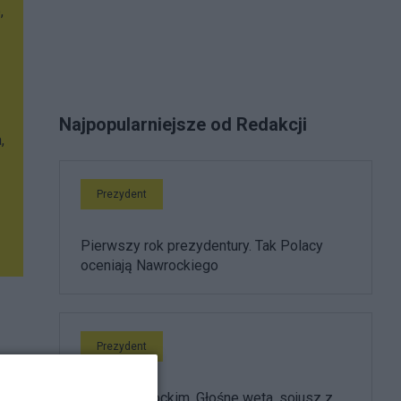
,
Najpopularniejsze od Redakcji
,
Prezydent
Pierwszy rok prezydentury. Tak Polacy
oceniają Nawrockiego
Prezydent
Rok z Nawrockim. Głośne weta, sojusz z