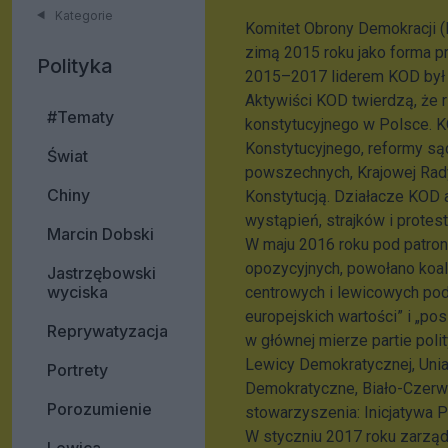
Kategorie
Komitet Obrony Demokracji (
zimą 2015 roku jako forma p
Polityka
2015–2017 liderem KOD był M
Aktywiści KOD twierdzą, że 
#Tematy
konstytucyjnego w Polsce. K
Konstytucyjnego, reformy s
Świat
powszechnych, Krajowej Rad
Chiny
Konstytucją. Działacze KOD 
wystąpień, strajków i protest
Marcin Dobski
W maju 2016 roku pod patrona
opozycyjnych, powołano koa
Jastrzębowski
wyciska
centrowych i lewicowych pod
europejskich wartości” i „p
Reprywatyzacja
w głównej mierze partie pol
Lewicy Demokratycznej, Unia
Portrety
Demokratyczne, Biało-Czerwo
Porozumienie
stowarzyszenia: Inicjatywa 
W styczniu 2017 roku zarząd