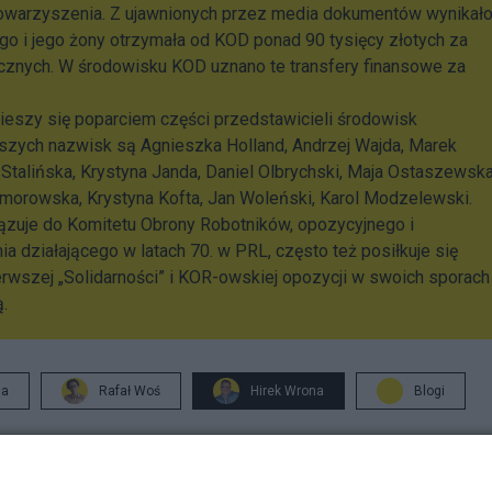
stowarzyszenia. Z ujawnionych przez media dokumentów wynikało
go i jego żony otrzymała od KOD ponad 90 tysięcy złotych za
cznych. W środowisku KOD uznano te transfery finansowe za
ieszy się poparciem części przedstawicieli środowisk
jszych nazwisk są Agnieszka Holland, Andrzej Wajda, Marek
a Stalińska, Krystyna Janda, Daniel Olbrychski, Maja Ostaszewska
morowska, Krystyna Kofta, Jan Woleński, Karol Modzelewski.
zuje do Komitetu Obrony Robotników, opozycyjnego i
 działającego w latach 70. w PRL, często też posiłkuje się
rwszej „Solidarności” i KOR-owskiej opozycji w swoich sporach
.
ja
Rafał Woś
Hirek Wrona
Blogi