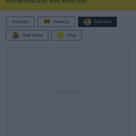
komisję śledczą ds. afery Amber Gold.
Wszystko
Redakcja
Rafał Woś
Hirek Wrona
Blogi