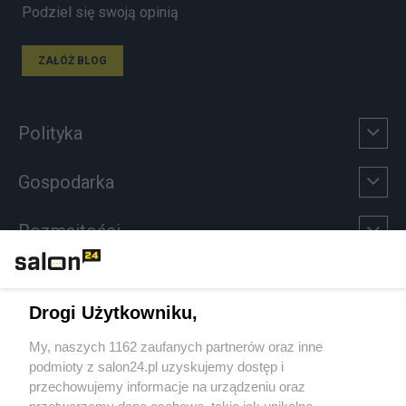
Podziel się swoją opinią
ZAŁÓŻ BLOG
Polityka
Gospodarka
Rozmaitości
Technologie
Drogi Użytkowniku,
Sport
My, naszych 1162 zaufanych partnerów oraz inne
podmioty z salon24.pl uzyskujemy dostęp i
Społeczeństwo
przechowujemy informacje na urządzeniu oraz