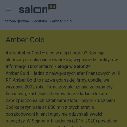
Strona główna
Polityka
Amber Gold
Amber Gold
Afera Amber Gold – o co w niej chodziło? Komisja
śledcza: przesłuchania świadków, wypowiedzi polityków.
Informacje i komentarze -
blogi w Salon24
.
Amber Gold – jedna z największych afer finansowych w III
RP. Amber Gold to nazwa gdańskiej firmy, upadłej we
wrześniu 2012 roku. Firma została uznana za piramidę
finansową, zachęcała klientów do zakładania lokat i
zabezpieczenia ich sztabkami złota i innymi kruszcami.
Spółka przyniosła aż 800 mln złotych strat, a
poszkodowani klienci nigdy nie odzyskali swoich
pieniędzy. W Sejmie VIII kadencji (2015-2020) powołano