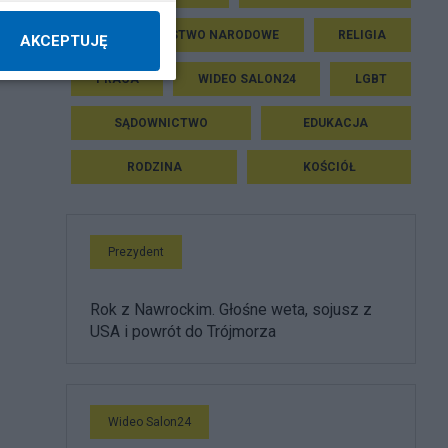
BEZPIECZEŃSTWO NARODOWE
RELIGIA
AKCEPTUJĘ
PRACA
WIDEO SALON24
LGBT
SĄDOWNICTWO
EDUKACJA
RODZINA
KOŚCIÓŁ
Prezydent
Rok z Nawrockim. Głośne weta, sojusz z
USA i powrót do Trójmorza
Wideo Salon24