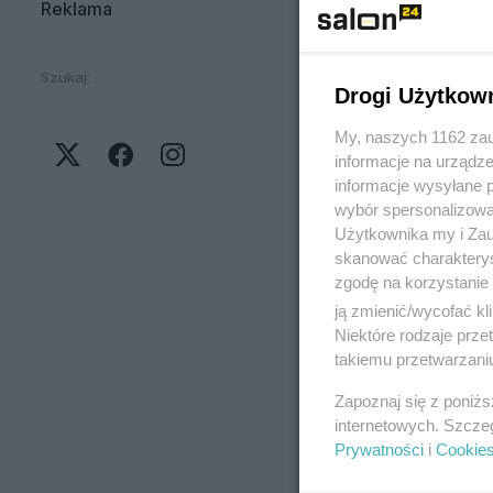
Reklama
Szukaj:
Drogi Użytkow
My, naszych 1162 zau
informacje na urządze
informacje wysyłane 
wybór spersonalizowan
Użytkownika my i Zau
skanować charakterys
zgodę na korzystanie 
ją zmienić/wycofać kl
Niektóre rodzaje prz
takiemu przetwarzaniu
Zapoznaj się z poniż
internetowych. Szcze
Prywatności
i
Cookie