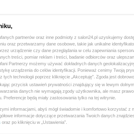
niku,
fanych partnerów oraz inne podmioty z salon24.pl uzyskujemy dost
niu oraz przetwarzamy dane osobowe, takie jak unikalne identyfikat
przez urządzenie czy dane przeglądania w celu zapewniania sperson
ych treści, pomiar reklam i treści, badanie odbiorców oraz ulepszan
fani Partnerzy możemy używać dokładnych danych geolokalizacyjn
tykę urządzenia do celów identyfikacji. Ponieważ cenimy Twoją pry
z tych technologii poprzez kliknięcie „Akceptuję”. Zgoda jest dobro
ikając przycisk ustawień prywatności znajdujący się w lewym dolny
etwarzania danych nie wymagają zgody użytkownika, ale masz prawo 
. Preferencje będą miały zastosowania tylko na tej witrynie.
szymi informacjami, abyś mógł świadomie i komfortowo korzystać z
gółowe informacje dotyczące przetwarzania Twoich danych znajdzi
s
oraz po kliknięciu w „Ustawienia”.