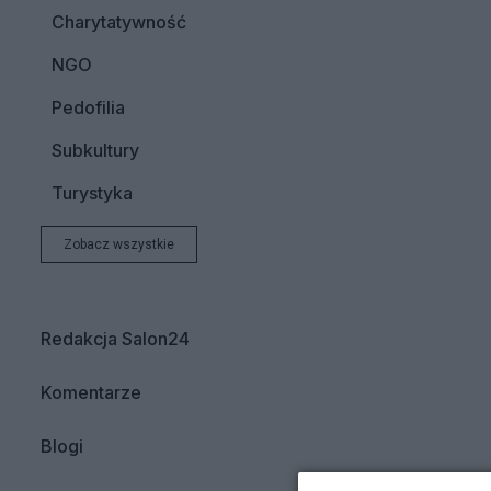
Charytatywność
NGO
Pedofilia
Subkultury
Turystyka
Zobacz wszystkie
Redakcja Salon24
Komentarze
Blogi