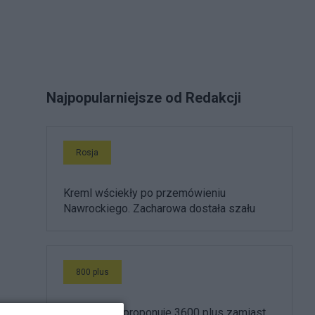
Najpopularniejsze od Redakcji
Rosja
Kreml wściekły po przemówieniu
Nawrockiego. Zacharowa dostała szału
800 plus
Morawiecki proponuje 3600 plus zamiast