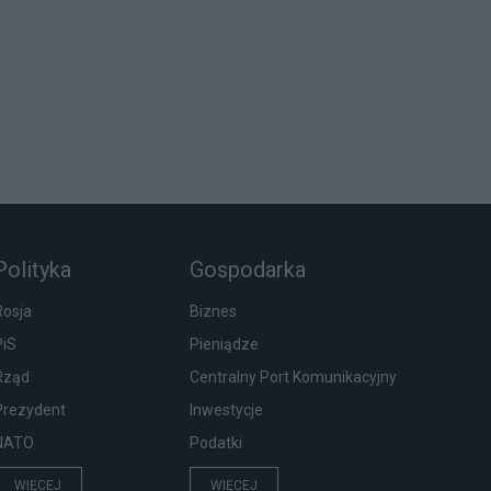
Polityka
Gospodarka
Rosja
Biznes
PiS
Pieniądze
Rząd
Centralny Port Komunikacyjny
Prezydent
Inwestycje
NATO
Podatki
WIĘCEJ
WIĘCEJ