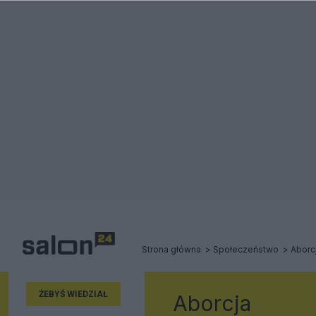
Strona główna
Społeczeństwo
Aborc
ŻEBYŚ WIEDZIAŁ
Aborcja