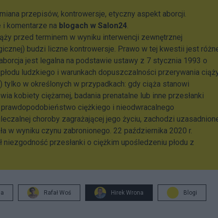
iana przepisów, kontrowersje, etyczny aspekt aborcji.
e i komentarze na
blogach w Salon24
.
iąży przed terminem w wyniku interwencji zewnętrznej
icznej) budzi liczne kontrowersje. Prawo w tej kwestii jest różn
aborcja jest legalna na podstawie ustawy z 7 stycznia 1993 o
e płodu ludzkiego i warunkach dopuszczalności przerywania ciąż
78) tylko w określonych w przypadkach: gdy ciąża stanowi
wia kobiety ciężarnej, badania prenatalne lub inne przesłanki
prawdopodobieństwo ciężkiego i nieodwracalnego
leczalnej choroby zagrażającej jego życiu, zachodzi uzasadnion
ła w wyniku czynu zabronionego. 22 października 2020 r.
kł niezgodność przesłanki o ciężkim upośledzeniu płodu z
ja
Rafał Woś
Hirek Wrona
Blogi