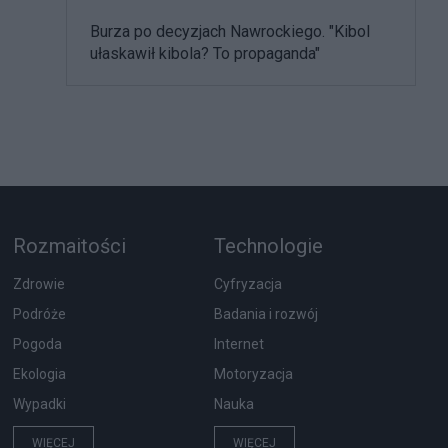
Burza po decyzjach Nawrockiego. "Kibol
ułaskawił kibola? To propaganda"
Rozmaitości
Technologie
Zdrowie
Cyfryzacja
Podróże
Badania i rozwój
Pogoda
Internet
Ekologia
Motoryzacja
Wypadki
Nauka
WIĘCEJ
WIĘCEJ