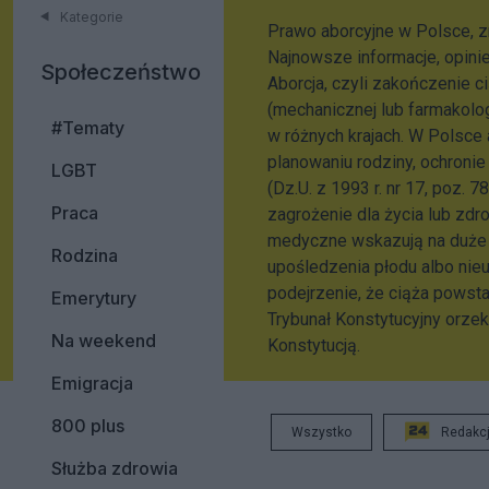
Kategorie
Prawo aborcyjne w Polsce, zm
Najnowsze informacje, opini
Społeczeństwo
Aborcja, czyli zakończenie c
(mechanicznej lub farmakolog
#Tematy
w różnych krajach. W Polsce 
planowaniu rodziny, ochroni
LGBT
(Dz.U. z 1993 r. nr 17, poz. 
Praca
zagrożenie dla życia lub zdro
medyczne wskazują na duże 
Rodzina
upośledzenia płodu albo nieu
podejrzenie, że ciąża powsta
Emerytury
Trybunał Konstytucyjny orze
Na weekend
Konstytucją.
Emigracja
800 plus
Wszystko
Redakc
Służba zdrowia