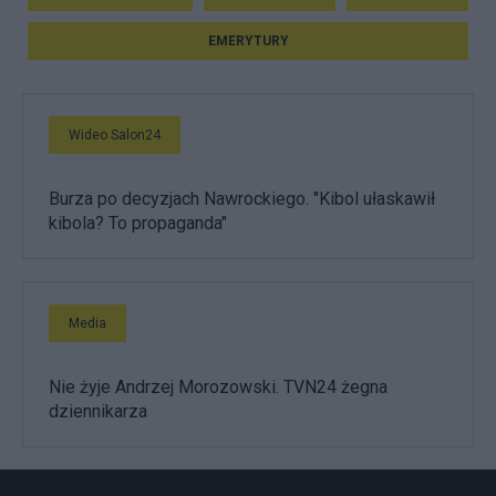
EMERYTURY
Wideo Salon24
Burza po decyzjach Nawrockiego. "Kibol ułaskawił
kibola? To propaganda"
Media
Nie żyje Andrzej Morozowski. TVN24 żegna
dziennikarza