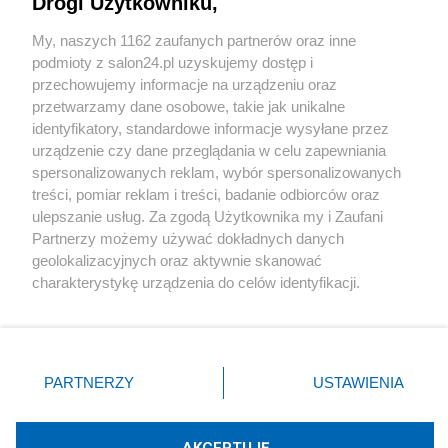
Drogi Użytkowniku,
Sport
My, naszych 1162 zaufanych partnerów oraz inne
podmioty z salon24.pl uzyskujemy dostęp i
Społeczeństwo
przechowujemy informacje na urządzeniu oraz
przetwarzamy dane osobowe, takie jak unikalne
Kultura
identyfikatory, standardowe informacje wysyłane przez
urządzenie czy dane przeglądania w celu zapewniania
spersonalizowanych reklam, wybór spersonalizowanych
treści, pomiar reklam i treści, badanie odbiorców oraz
ulepszanie usług. Za zgodą Użytkownika my i Zaufani
X
Facebook
Instagram
Youtube
Partnerzy możemy używać dokładnych danych
geolokalizacyjnych oraz aktywnie skanować
charakterystykę urządzenia do celów identyfikacji.
Web Content Media sp. z o. o. © 2022
Ponieważ cenimy Twoją prywatność, prosimy o zgodę na
korzystanie z tych technologii poprzez kliknięcie
„Akceptuję”. Zgoda jest dobrowolna i zawsze możesz ją
Pomoc
O nas
Praca
Reklama
Kontakt
zmienić/wycofać klikając przycisk ustawień prywatności
PARTNERZY
USTAWIENIA
znajdujący się w lewym dolnym rogu strony
. Niektóre
rodzaje przetwarzania danych nie wymagają zgody
użytkownika, ale masz prawo sprzeciwić się takiemu